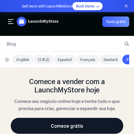
Sell more with LaunchMyStore
Book Demo →
Teste grátis
Blog
English
日本語
Español
Français
Deutsch
Port
Comece a vender com a
LaunchMyStore hoje
Comece seu negócio online hoje e tenha tudo o que
precisa para criar, gerenciar e expandir sua loja.
Comece grátis