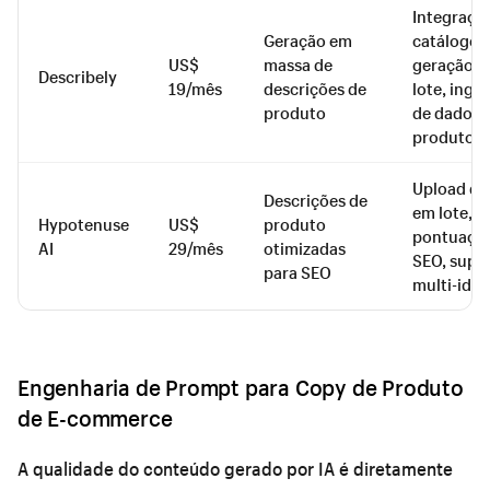
Integraçã
Geração em
catálogo,
US$
massa de
geração 
Describely
19/mês
descrições de
lote, inge
produto
de dados 
produto
Upload de
Descrições de
em lote,
Hypotenuse
US$
produto
pontuaçã
AI
29/mês
otimizadas
SEO, supo
para SEO
multi-idi
Engenharia de Prompt para Copy de Produto
de E-commerce
A qualidade do conteúdo gerado por IA é diretamente