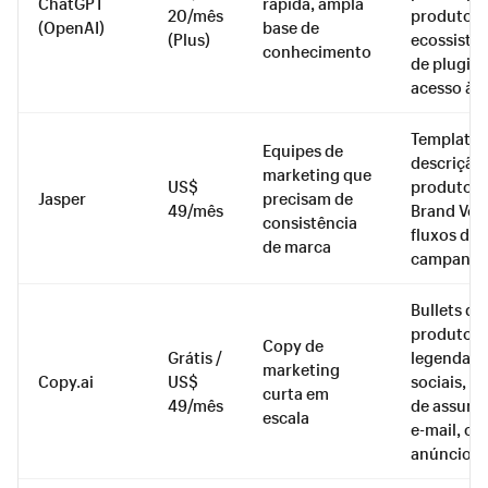
ChatGPT
rápida, ampla
20/mês
produto,
(OpenAI)
base de
(Plus)
ecossiste
conhecimento
de plugins
acesso à A
Templates
Equipes de
descrição
marketing que
US$
produto,
Jasper
precisam de
49/mês
Brand Voic
consistência
fluxos de
de marca
campanh
Bullets de
produto,
Copy de
Grátis /
legendas
marketing
Copy.ai
US$
sociais, li
curta em
49/mês
de assunt
escala
e-mail, co
anúncio