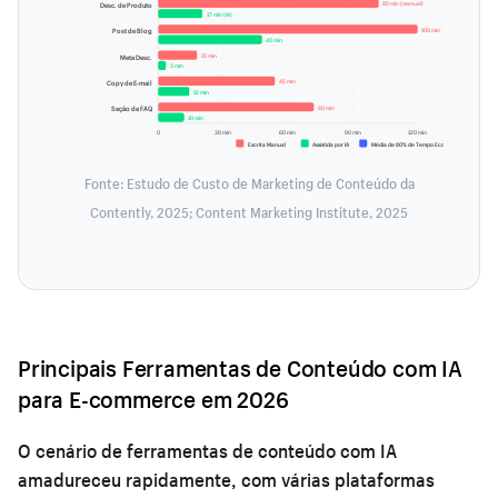
85 min (manual)
Desc. de Produto
17 min (IA)
100 min
Post de Blog
40 min
15 min
Meta Desc.
3 min
45 min
Copy de E-mail
12 min
60 min
Seção de FAQ
10 min
0
30 min
60 min
90 min
120 min
Escrita Manual
Assistida por IA
Média de 80% de Tempo Economizado
Fonte: Estudo de Custo de Marketing de Conteúdo da
Contently, 2025; Content Marketing Institute, 2025
Principais Ferramentas de Conteúdo com IA
para E-commerce em 2026
O cenário de ferramentas de conteúdo com IA
amadureceu rapidamente, com várias plataformas