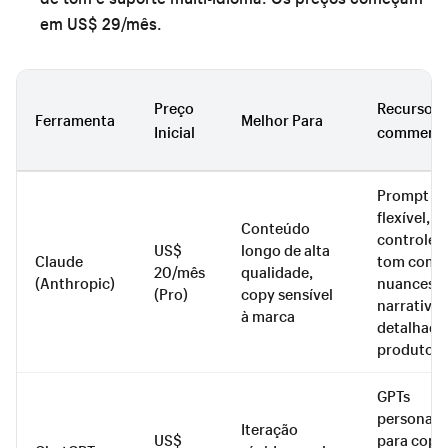
em US$ 29/mês.
Preço
Recursos d
Ferramenta
Melhor Para
Inicial
commerc
Prompt
flexível,
Conteúdo
controle 
US$
longo de alta
Claude
tom com
20/mês
qualidade,
(Anthropic)
nuances,
(Pro)
copy sensível
narrativas
à marca
detalhada
produto
GPTs
personali
Iteração
US$
para copy