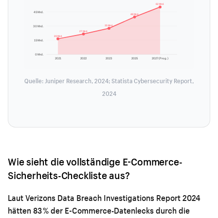
62 Mrd.
45 Mrd.
48 Mrd.
35 Mrd.
30 Mrd.
27 Mrd.
20 Mrd.
15 Mrd.
0 Mrd.
2021
2022
2023
2025
2027 (Prog.)
Quelle: Juniper Research, 2024; Statista Cybersecurity Report,
2024
Wie sieht die vollständige E-Commerce-
Sicherheits-Checkliste aus?
Laut Verizons Data Breach Investigations Report 2024
hätten 83 % der E-Commerce-Datenlecks durch die