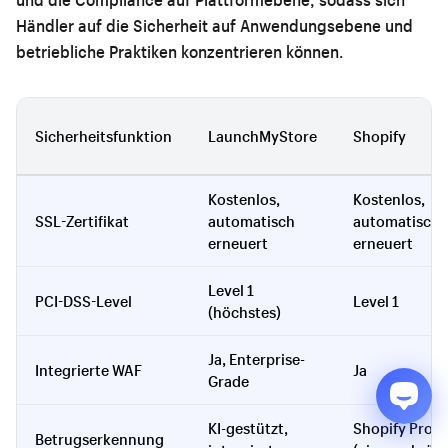
Händler auf die Sicherheit auf Anwendungsebene und
betriebliche Praktiken konzentrieren können.
Sicherheitsfunktion
LaunchMyStore
Shopify
Kostenlos,
Kostenlos,
SSL-Zertifikat
automatisch
automatisch
erneuert
erneuert
Level 1
PCI-DSS-Level
Level 1
(höchstes)
Ja, Enterprise-
Integrierte WAF
Ja
Grade
KI-gestützt,
Shopify Prote
Betrugserkennung