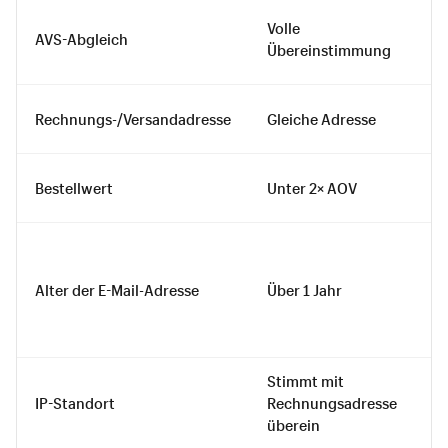
Volle
Te
AVS-Abgleich
Übereinstimmung
Ü
Rechnungs-/Versandadresse
Gleiche Adresse
Gl
Bestellwert
Unter 2× AOV
2
Alter der E-Mail-Adresse
Über 1 Jahr
1
Stimmt mit
IP-Standort
Rechnungsadresse
Gl
überein