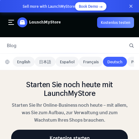
Sell more with LaunchMyStore
Book Demo →
Kostenlos testen
Blog
English
日本語
Español
Français
Deutsch
Port
Starten Sie noch heute mit
LaunchMyStore
Starten Sie Ihr Online-Business noch heute – mit allem,
was Sie zum Aufbau, zur Verwaltung und zum
Wachstum Ihres Shops brauchen.
Kostenlos starten