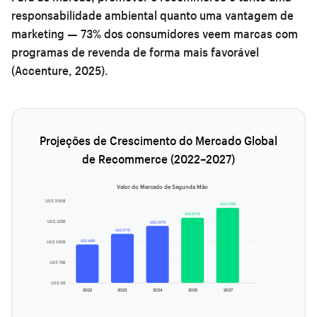
responsabilidade ambiental quanto uma vantagem de
marketing — 73% dos consumidores veem marcas com
programas de revenda de forma mais favorável
(Accenture, 2025).
Projeções de Crescimento do Mercado Global
de Recommerce (2022–2027)
Valor do Mercado de Segunda Mão
US$ 300B
US$ 276B
US$ 237B
US$ 225B
US$ 207B
US$ 177B
US$ 141B
US$ 150B
US$ 75B
US$ 0B
2022
2023
2024
2025
2027