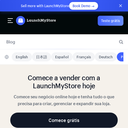
Sell more with LaunchMyStore
Book Demo →
Teste grátis
Blog
English
日本語
Español
Français
Deutsch
Port
Comece a vender com a
LaunchMyStore hoje
Comece seu negócio online hoje e tenha tudo o que
precisa para criar, gerenciar e expandir sua loja.
Comece grátis