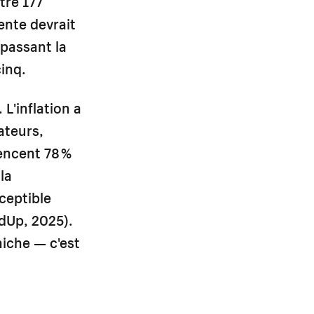
tre 177
ente devrait
épassant la
inq.
L'inflation a
ateurs,
uencent 78 %
la
ceptible
dUp, 2025).
iche — c'est