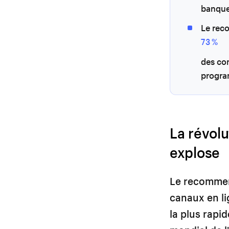
banque
Le reco
73 %
des co
progra
La révol
explose
Le recommer
canaux en li
la plus rapi