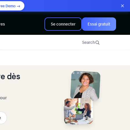
ree Demo →
res
Se connecter
Essai gratuit
Search
e dès
pour
e