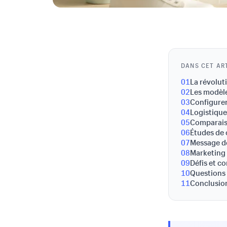
DANS CET AR
01
La révolut
02
Les modèl
03
Configure
04
Logistique
05
Comparais
06
Études de
07
Message d
08
Marketing
09
Défis et c
10
Questions
11
Conclusion