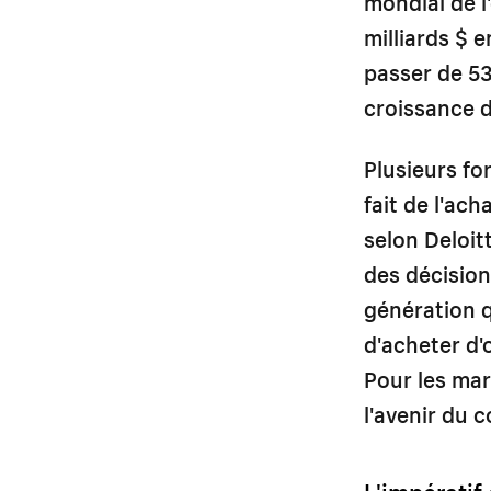
mondial de l
milliards $ 
passer de 53 
croissance d
Plusieurs fo
fait de l'ac
selon Deloit
des décision
génération q
d'acheter d
Pour les ma
l'avenir du 