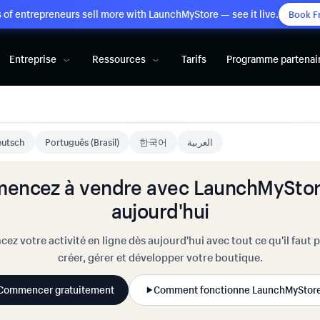
of entrepreneurs sell more with LaunchMyStore — see it live.
Book F
Entreprise
Ressources
Tarifs
Programme partenai
utsch
Português (Brasil)
한국어
العربية
encez à vendre avec LaunchMyStor
aujourd'hui
cez votre activité en ligne dès aujourd'hui avec tout ce qu'il faut 
créer, gérer et développer votre boutique.
Commencer gratuitement
Comment fonctionne LaunchMyStor