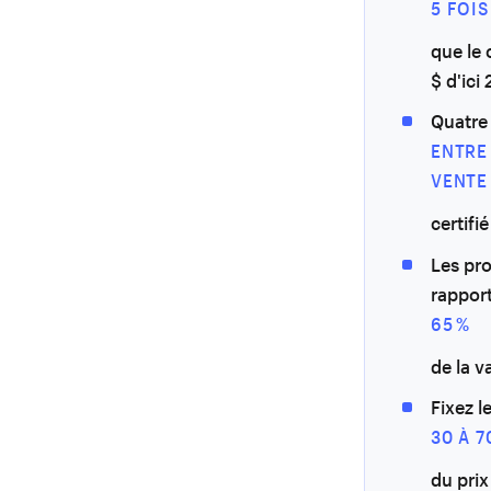
5 FOIS
que le 
$ d'ici
Quatre 
ENTRE
VENTE
certifi
Les pro
rappor
65 %
de la v
Fixez l
30 À 7
du prix