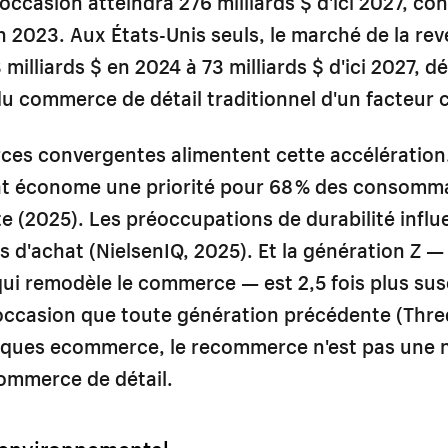
'occasion atteindra 276 milliards $ d'ici 2027, con
en 2023. Aux États-Unis seuls, le marché de la rev
milliards $ en 2024 à 73 milliards $ d'ici 2027, d
u commerce de détail traditionnel d'un facteur c
rces convergentes alimentent cette accélération. 
hat économe une priorité pour 68 % des consomm
te (2025). Les préoccupations de durabilité infl
s d'achat (NielsenIQ, 2025). Et la génération Z — 
ui remodèle le commerce — est 2,5 fois plus sus
'occasion que toute génération précédente (Thre
rques ecommerce, le recommerce n'est pas une n
commerce de détail.