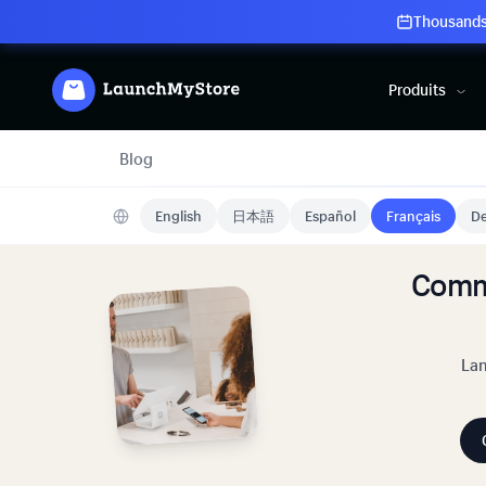
Thousands 
Produits
Blog
English
日本語
Español
Français
De
Comm
Lan