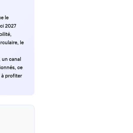
e le
ici 2027
ilité,
culaire, le
, un canal
ionnés, ce
à profiter