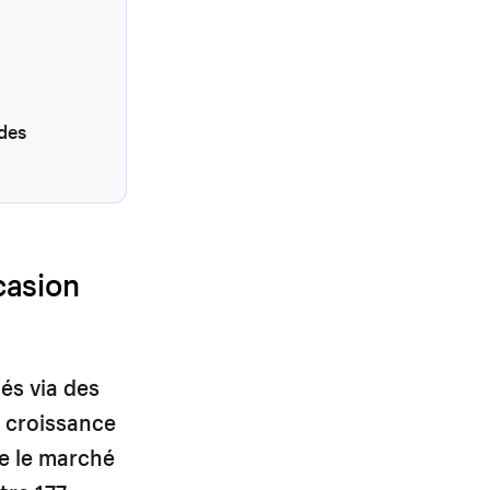
des
casion
és via des
a croissance
ue le marché