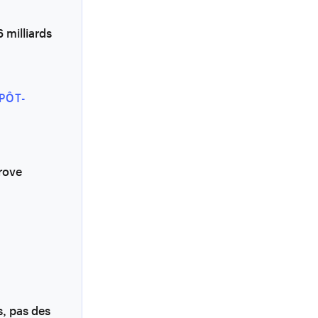
 milliards
PÔT-
Trove
s, pas des