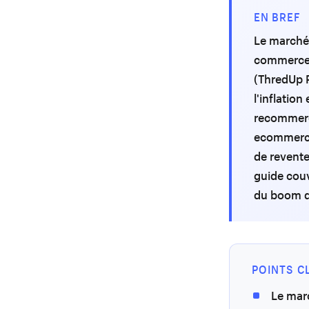
EN BREF
Le marché 
commerce d
(ThredUp R
l'inflatio
recommerc
ecommerce.
de revent
guide couv
du boom d
POINTS C
Le mar