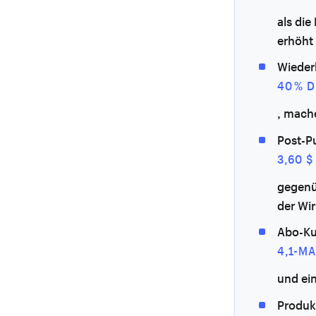
als di
erhöht
Wieder
40 % 
, mache
Post-Pu
3,60 
gegenü
der Wi
Abo-Ku
4,1-M
und ei
Produk