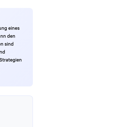
ung eines
ann den
n sind
und
Strategien