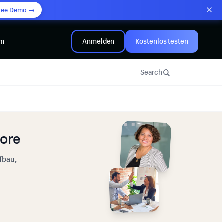
ree Demo →
mm
Anmelden
Kostenlos testen
Search
tore
fbau,