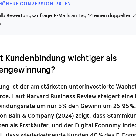
 HÖHERE CONVERSION-RATEN
alb Bewertungsanfrage-E-Mails an Tag 14 einen doppelten 
n.
t Kundenbindung wichtiger als
engewinnung?
ng ist der am stärksten unterinvestierte Wach
ce. Laut Harvard Business Review steigert eine
indungsrate um nur 5 % den Gewinn um 25-95 %.
on Bain & Company (2024) zeigt, dass Stammku
en als Erstkäufer, und der Digital Economy Ind
gt, dass wiederkehrende Kunden 40 % des E-Com