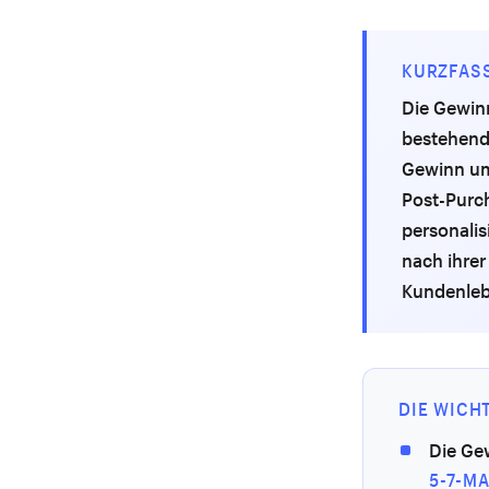
KURZFAS
Die Gewin
bestehend
Gewinn um
Post-Purc
personalis
nach ihre
Kundenleb
DIE WICH
Die Ge
5-7-M