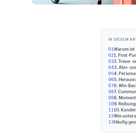
IN DIESEM AR
01
Warum ist
02
1. Post-Pu
03
2. Treue-
04
3. Abo- un
05
4. Persona
06
5. Heraus
07
6. Win-Bac
08
7. Communi
09
8. Momente
10
9. Reibun
11
10. Kunden
12
Wie unter
13
Häufig ges