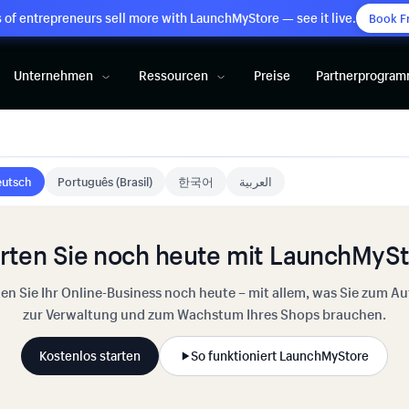
of entrepreneurs sell more with LaunchMyStore — see it live.
Book F
Unternehmen
Ressourcen
Preise
Partnerprogra
utsch
Português (Brasil)
한국어
العربية
rten Sie noch heute mit LaunchMyS
ten Sie Ihr Online-Business noch heute – mit allem, was Sie zum Au
zur Verwaltung und zum Wachstum Ihres Shops brauchen.
Kostenlos starten
So funktioniert LaunchMyStore