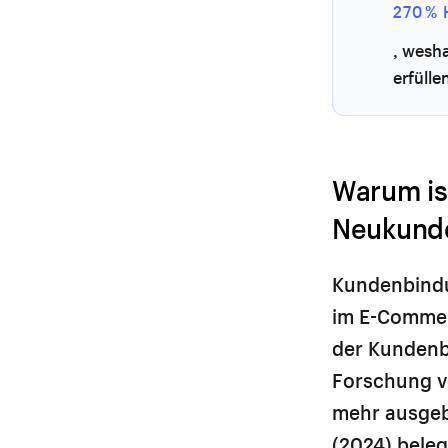
270 %
, wesh
erfülle
Warum is
Neukund
Kundenbindu
im E-Commer
der Kundenb
Forschung v
mehr ausgeb
(2024) bele