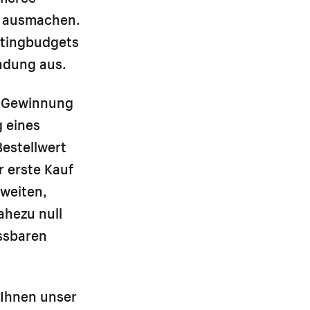
r ausmachen.
etingbudgets
ndung aus.
e Gewinnung
g eines
estellwert
r erste Kauf
zweiten,
ahezu null
essbaren
t Ihnen unser