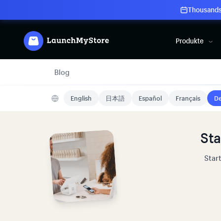
Thousands 
Produkte
Blog
English
日本語
Español
Français
De
Sta
Star