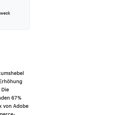
Zweck
stumshebel
 Erhöhung
 Die
nden 67 %
ex von Adobe
merce-