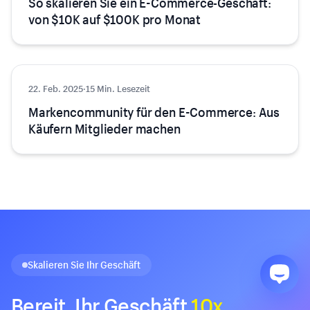
So skalieren Sie ein E-Commerce-Geschäft:
von $10K auf $100K pro Monat
22. Feb. 2025
Wachstum
·
15 Min. Lesezeit
Markencommunity für den E-Commerce: Aus
Käufern Mitglieder machen
Skalieren Sie Ihr Geschäft
Bereit, Ihr Geschäft
10x