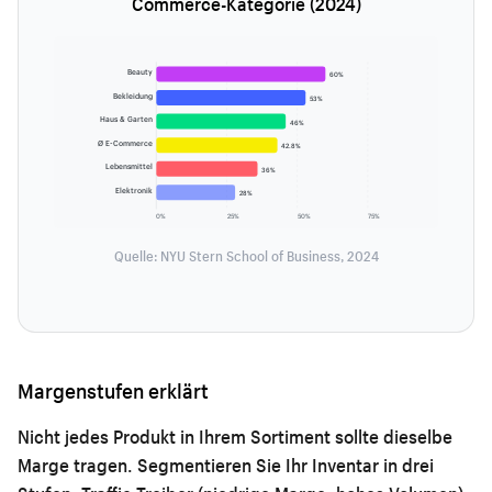
Commerce-Kategorie (2024)
Beauty
60%
Bekleidung
53%
Haus & Garten
46%
Ø E-Commerce
42.8%
Lebensmittel
36%
Elektronik
28%
0%
25%
50%
75%
Quelle: NYU Stern School of Business, 2024
Margenstufen erklärt
Nicht jedes Produkt in Ihrem Sortiment sollte dieselbe
Marge tragen. Segmentieren Sie Ihr Inventar in drei