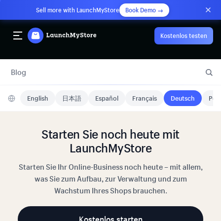
Sell more with LaunchMyStore
Book Demo →
Kostenlos testen
Blog
English
日本語
Español
Français
Deutsch
Port
Starten Sie noch heute mit
LaunchMyStore
Starten Sie Ihr Online-Business noch heute – mit allem,
was Sie zum Aufbau, zur Verwaltung und zum
Wachstum Ihres Shops brauchen.
Kostenlos starten