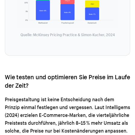
+Psych
10%
+Dyn
Basis +11%
5%
Basis +9%
Basis +7%
0%
Wertbasiert
Psychologisch
Dynamisch
Quelle: McKinsey Pricing Practice & Simon-Kucher, 2024
Wie testen und optimieren Sie Preise im Laufe
der Zeit?
Preisgestaltung ist keine Entscheidung nach dem
Prinzip einmal festlegen und vergessen. Laut Intelligems
(2024) erzielen E-Commerce-Marken, die vierteljährliche
Preistests durchführen, jährlich 8–15 % mehr Umsatz als
solche, die Preise nur bei Kostenänderungen anpassen.