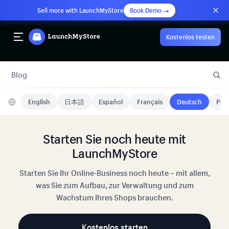
Sell more with LaunchMyStore
Book Demo →
Kostenlos testen
Blog
English
日本語
Español
Français
Deutsch
Port
Starten Sie noch heute mit
LaunchMyStore
Starten Sie Ihr Online-Business noch heute – mit allem,
was Sie zum Aufbau, zur Verwaltung und zum
Wachstum Ihres Shops brauchen.
Kostenlos starten