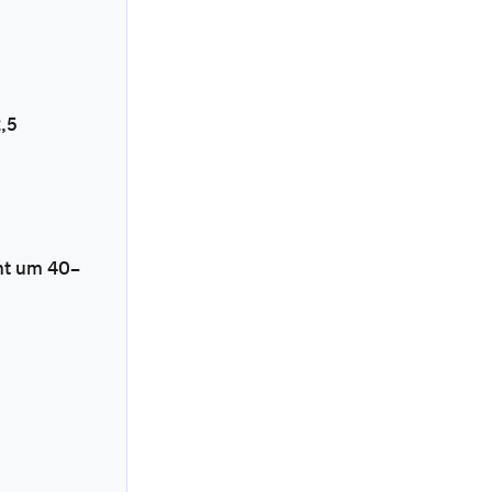
2,5
ht um 40–