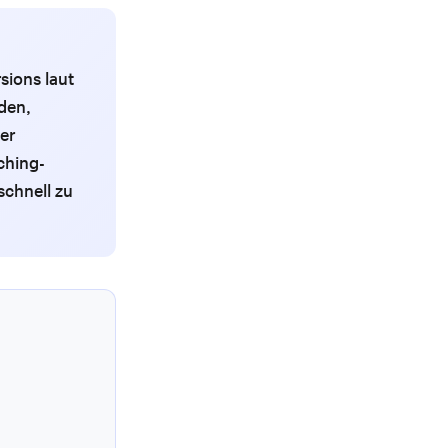
sions laut
den,
er
ching-
schnell zu
d