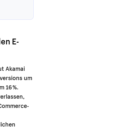
en E-
ut Akamai
nversions um
m 16 %.
verlassen,
E-Commerce-
lichen