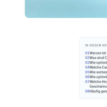
IN DIESEM AR
01
Warum ist 
02
Was sind C
03
Wie optimi
04
Welche Ca
05
Wie verbe
06
Wie optimi
07
Welche Ho
Geschwind
08
Häufig ges