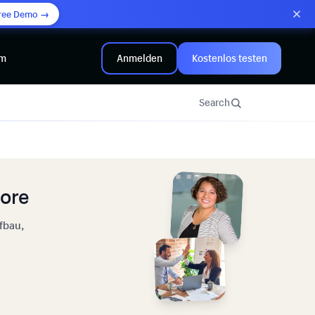
ree Demo →
mm
Anmelden
Kostenlos testen
Search
tore
fbau,