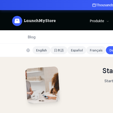
Thousands 
Produkte
Blog
English
日本語
Español
Français
De
Sta
Star