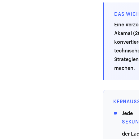
DAS WICH
Eine Verz
Akamai (20
konvertier
technische
Strategien
machen.
KERNAUS
Jede
SEKUN
der La