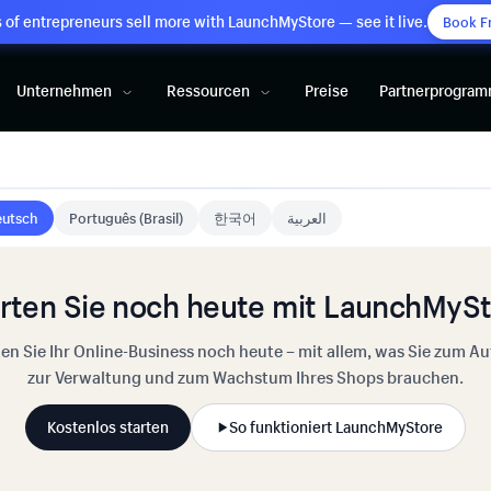
of entrepreneurs sell more with LaunchMyStore — see it live.
Book F
Unternehmen
Ressourcen
Preise
Partnerprogra
utsch
Português (Brasil)
한국어
العربية
rten Sie noch heute mit LaunchMyS
ten Sie Ihr Online-Business noch heute – mit allem, was Sie zum Au
zur Verwaltung und zum Wachstum Ihres Shops brauchen.
Kostenlos starten
So funktioniert LaunchMyStore