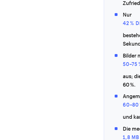
Zufrie
Nur
42 % 
bestehe
Sekund
Bilder
50–75
aus; d
60 %.
Angeme
60–80
und ka
Die me
1,8 MB