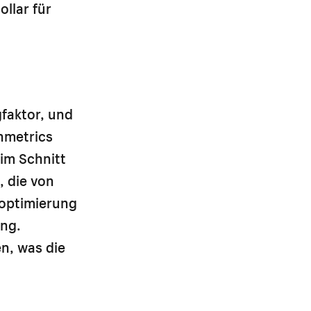
llar für
gfaktor, und
hmetrics
 im Schnitt
, die von
soptimierung
ung.
n, was die