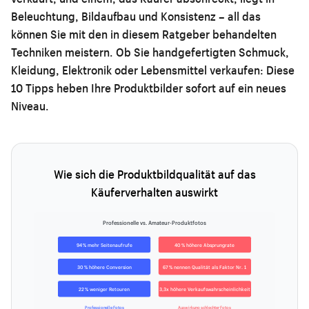
Beleuchtung, Bildaufbau und Konsistenz – all das
können Sie mit den in diesem Ratgeber behandelten
Techniken meistern. Ob Sie handgefertigten Schmuck,
Kleidung, Elektronik oder Lebensmittel verkaufen: Diese
10 Tipps heben Ihre Produktbilder sofort auf ein neues
Niveau.
Wie sich die Produktbildqualität auf das
Käuferverhalten auswirkt
Professionelle vs. Amateur-Produktfotos
94 % mehr Seitenaufrufe
40 % höhere Absprungrate
30 % höhere Conversion
67 % nennen Qualität als Faktor Nr. 1
22 % weniger Retouren
3,3x höhere Verkaufswahrscheinlichkeit
Professionelle Fotos
Auswirkung schlechter Fotos