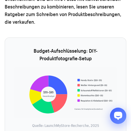
Beschreibungen zu kombinieren, lesen Sie unseren
Ratgeber zum Schreiben von Produktbeschreibungen,
die verkaufen
.
Budget-Aufschlüsselung: DIY-
Produktfotografie-Setup
Handy-Stativ ($15–25)
Weißer Hintergrund ($5–15)
Schaumstoff-Reflektoren ($5–10)
$55–$85
Klemmleuchte ($10–15)
Gesamtbudget
Requisiten & Klebeband ($10–20)
Kamera: Ihr Smartphone (kostenlos)
Quelle: LaunchMyStore-Recherche, 2025