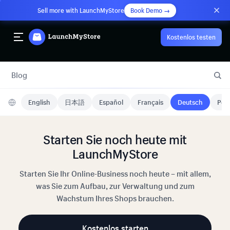
Sell more with LaunchMyStore
Book Demo →
Kostenlos testen
Blog
English
日本語
Español
Français
Deutsch
Port
Starten Sie noch heute mit
LaunchMyStore
Starten Sie Ihr Online-Business noch heute – mit allem,
was Sie zum Aufbau, zur Verwaltung und zum
Wachstum Ihres Shops brauchen.
Kostenlos starten