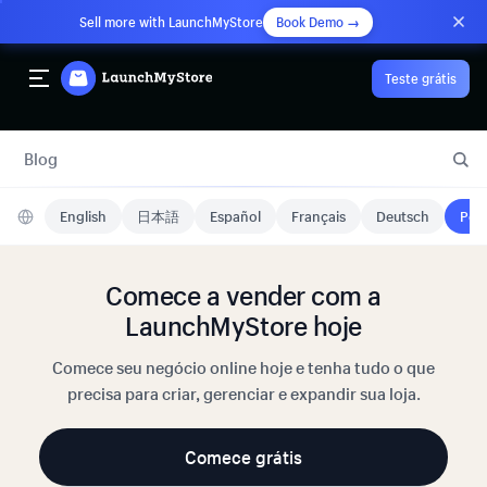
Sell more with LaunchMyStore
Book Demo →
Teste grátis
Blog
English
日本語
Español
Français
Deutsch
Port
Comece a vender com a
LaunchMyStore hoje
Comece seu negócio online hoje e tenha tudo o que
precisa para criar, gerenciar e expandir sua loja.
Comece grátis