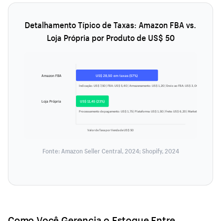
Detalhamento Típico de Taxas: Amazon FBA vs.
Loja Própria por Produto de US$ 50
Amazon FBA
US$ 28,50 em taxas (57%)
Indicação: US$ 7,50 | FBA: US$ 5,40 | Armazenamento: US$ 1,20 | Envio ao FBA: US$ 3,00 | PPC: US$ 11,4
Loja Própria
US$ 11,45 (23%)
Processamento de pagamento: US$ 1,75 | Plataforma: US$ 1,50 | Frete: US$ 6,20 | Marketing: US$ 2,00
Valor de Taxa por Venda de US$ 50
Fonte: Amazon Seller Central, 2024; Shopify, 2024
Como Você Gerencia o Estoque Entre