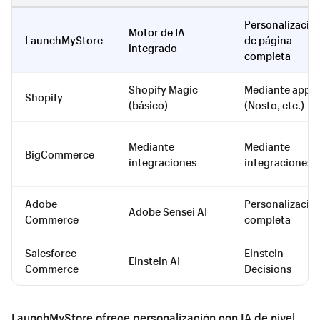
Personalizació
Motor de IA
LaunchMyStore
de página
integrado
completa
Shopify Magic
Mediante apps
Shopify
(básico)
(Nosto, etc.)
Mediante
Mediante
BigCommerce
integraciones
integraciones
Adobe
Personalizació
Adobe Sensei AI
Commerce
completa
Salesforce
Einstein
Einstein AI
Commerce
Decisions
LaunchMyStore ofrece personalización con IA de nivel