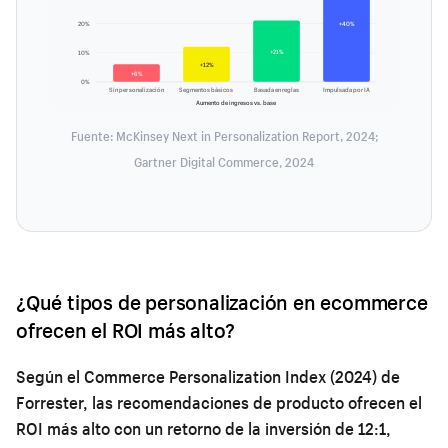
20%
+40%
+21%
10%
+12%
+6%
0%
Sin personalización
Segmentos básicos
Basada en reglas
Impulsada por IA
Aumento de ingresos vs. base
Fuente: McKinsey Next in Personalization Report, 2024;
Gartner Digital Commerce, 2024
¿Qué tipos de personalización en ecommerce
ofrecen el ROI más alto?
Según el Commerce Personalization Index (2024) de
Forrester, las recomendaciones de producto ofrecen el
ROI más alto con un retorno de la inversión de 12:1,