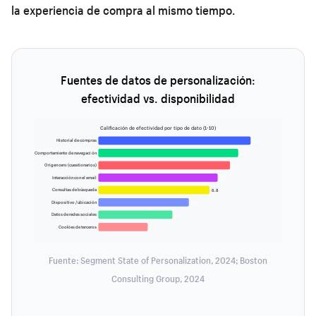
la experiencia de compra al mismo tiempo.
Fuentes de datos de personalización:
efectividad vs. disponibilidad
Calificación de efectividad por tipo de dato (1-10)
Historial de compras
9.2
Comportamiento de navegación
8.5
Origen cero (cuestionarios)
8.0
Interacción con el email
7.2
Consultas de búsqueda
6.8
Dispositivo / ubicación
5.5
Datos de redes sociales
4.5
Cookies de terceros
3.0
Fuente: Segment State of Personalization, 2024; Boston
Consulting Group, 2024