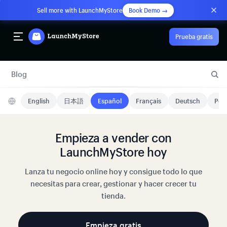
Sell more with LaunchMyStore
Book Demo →
Prueba gratis
Blog
English
日本語
Español
Français
Deutsch
Port
Empieza a vender con
LaunchMyStore hoy
Lanza tu negocio online hoy y consigue todo lo que
necesitas para crear, gestionar y hacer crecer tu
tienda.
Empieza gratis