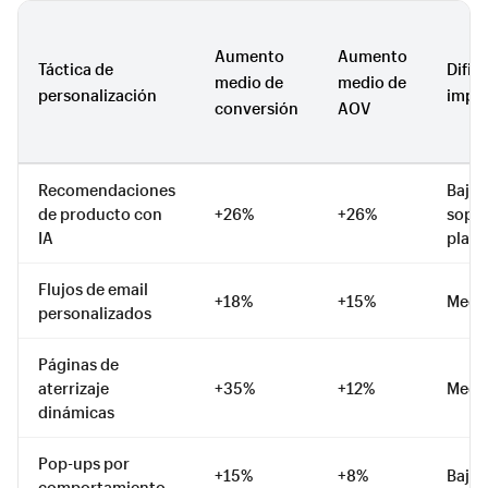
Aumento
Aumento
Táctica de
Dific
medio de
medio de
personalización
impl
conversión
AOV
Recomendaciones
Baja 
de producto con
+26%
+26%
sopor
IA
plata
Flujos de email
+18%
+15%
Medi
personalizados
Páginas de
aterrizaje
+35%
+12%
Medi
dinámicas
Pop-ups por
+15%
+8%
Baja
comportamiento