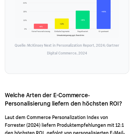
30%
20%
+40%
+21%
10%
+12%
+6%
0%
Keine Personalisierung
Einfache Segmente
Regelbasiert
KI-gesteuert
Umsatzsteigerung ggü. Basislinie
Quelle: McKinsey Next in Personalization Report, 2024; Gartner
Digital Commerce, 2024
Welche Arten der E-Commerce-
Personalisierung liefern den höchsten ROI?
Laut dem Commerce Personalization Index von
Forrester (2024) liefern Produktempfehlungen mit 12:1
den höchsten ROI, gefolgt von personalisierten E-Mail-