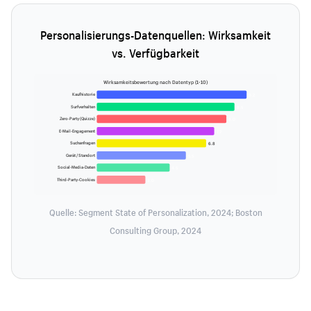
Personalisierungs-Datenquellen: Wirksamkeit
vs. Verfügbarkeit
Wirksamkeitsbewertung nach Datentyp (1-10)
Kaufhistorie
9.2
Surfverhalten
8.5
Zero-Party (Quizze)
8.0
E-Mail-Engagement
7.2
Suchanfragen
6.8
Gerät / Standort
5.5
Social-Media-Daten
4.5
Third-Party-Cookies
3.0
Quelle: Segment State of Personalization, 2024; Boston
Consulting Group, 2024