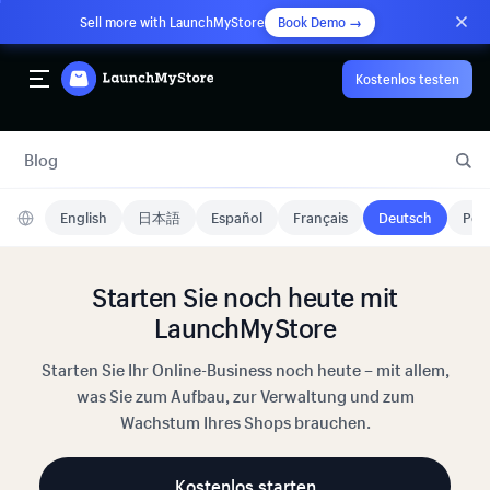
Sell more with LaunchMyStore
Book Demo →
Kostenlos testen
Blog
English
日本語
Español
Français
Deutsch
Port
Starten Sie noch heute mit
LaunchMyStore
Starten Sie Ihr Online-Business noch heute – mit allem,
was Sie zum Aufbau, zur Verwaltung und zum
Wachstum Ihres Shops brauchen.
Kostenlos starten