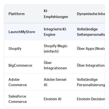
KI-
Plattform
Dynamische Inhalt
Empfehlungen
Integrierte KI-
Vollständige
LaunchMyStore
Engine
Seitenpersonalisie
Shopify Magic
Shopify
Über Apps (Nosto e
(einfach)
Über
BigCommerce
Über Integrationen
Integrationen
Adobe
Adobe Sensei
Vollständige
Commerce
AI
Personalisierung
Salesforce
Einstein AI
Einstein Decisions
Commerce