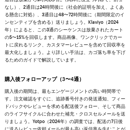
なし）、2通目は24時間後に（社会的証明を加え、よくあ
る懸念に対処）、3通目は48〜72時間後に（期間限定のイ
ンセンティブを含める）送りましょう。Klaviyo（2024
年）によると、この3通のシーケンスは放棄されたカート
の5〜15%を回収します。商品画像、ワンクリックでカー
トに戻れるリンク、カスタマーレビューを含めて回収率を
最大化しましょう。より詳しい手法は、
カゴ落ち率を下げ
るためのガイド
で解説しています。
購入後フォローアップ（3〜4通）
購入後の期間は、最もエンゲージメントの高い時間帯で
す。注文確認をすぐに、追跡番号付きの発送通知、フィー
ドバックやレビューを求める配送後フォロー、そして商品
のライフサイクルに合わせた補充・クロスセルメールを送
りましょう。Yotpo（2024年）の調査では、配送の7日後
に送るレビュー依頼メールが最も高い返信率を生むことが