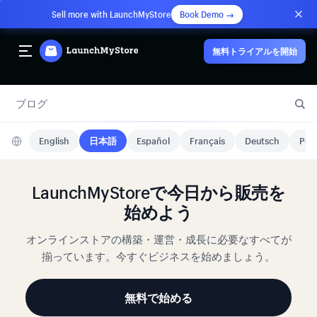
Sell more with LaunchMyStore
Book Demo →
無料トライアルを開始
ブログ
English
日本語
Español
Français
Deutsch
Port
LaunchMyStoreで今日から販売を
始めよう
オンラインストアの構築・運営・成長に必要なすべてが
揃っています。今すぐビジネスを始めましょう。
無料で始める