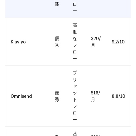
載
ロ
ー
高
度
優
な
$20/
Klaviyo
9.2/10
秀
フ
月
ロ
ー
プ
リ
セ
優
ッ
$16/
Omnisend
8.8/10
秀
ト
月
フ
ロ
ー
基