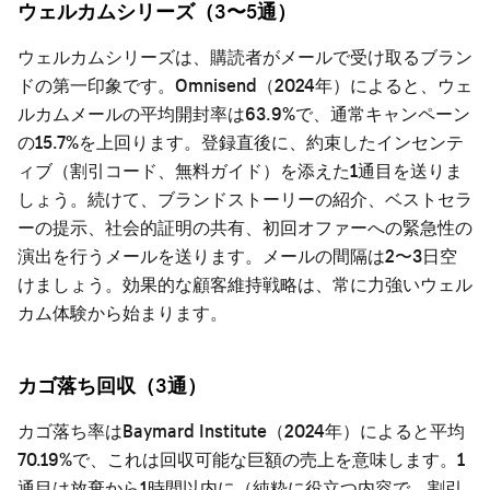
ウェルカムシリーズ（3〜5通）
ウェルカムシリーズは、購読者がメールで受け取るブラン
ドの第一印象です。Omnisend（2024年）によると、ウェ
ルカムメールの平均開封率は63.9%で、通常キャンペーン
の15.7%を上回ります。登録直後に、約束したインセンテ
ィブ（割引コード、無料ガイド）を添えた1通目を送りま
しょう。続けて、ブランドストーリーの紹介、ベストセラ
ーの提示、社会的証明の共有、初回オファーへの緊急性の
演出を行うメールを送ります。メールの間隔は2〜3日空
けましょう。効果的な
顧客維持戦略
は、常に力強いウェル
カム体験から始まります。
カゴ落ち回収（3通）
カゴ落ち率はBaymard Institute（2024年）によると平均
70.19%で、これは回収可能な巨額の売上を意味します。1
通目は放棄から1時間以内に（純粋に役立つ内容で、割引