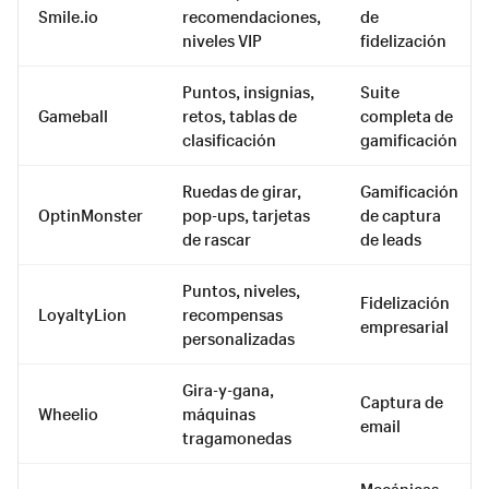
Smile.io
recomendaciones,
de
niveles VIP
fidelización
Puntos, insignias,
Suite
Gameball
retos, tablas de
completa de
clasificación
gamificación
Ruedas de girar,
Gamificación
OptinMonster
pop-ups, tarjetas
de captura
de rascar
de leads
Puntos, niveles,
Fidelización
LoyaltyLion
recompensas
empresarial
personalizadas
Gira-y-gana,
Captura de
Wheelio
máquinas
email
tragamonedas
Mecánicas