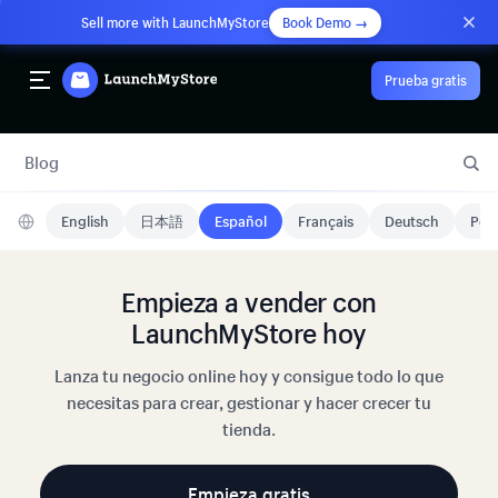
Sell more with LaunchMyStore
Book Demo →
Prueba gratis
Blog
English
日本語
Español
Français
Deutsch
Port
Empieza a vender con
LaunchMyStore hoy
Lanza tu negocio online hoy y consigue todo lo que
necesitas para crear, gestionar y hacer crecer tu
tienda.
Empieza gratis