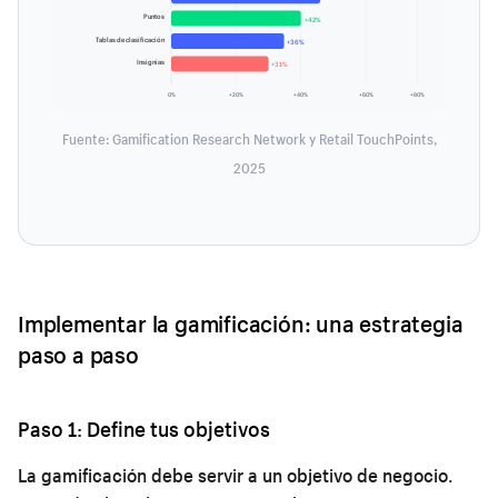
Puntos
+42%
Tablas de clasificación
+36%
Insignias
+31%
0%
+20%
+40%
+60%
+80%
Fuente: Gamification Research Network y Retail TouchPoints,
2025
Implementar la gamificación: una estrategia
paso a paso
Paso 1: Define tus objetivos
La gamificación debe servir a un objetivo de negocio.