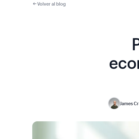
Volver al blog
eco
James C