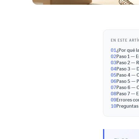
EN ESTE ART
01
¿Por qué l
02
Paso 1 — E
03
Paso 2 — R
04
Paso 3 — D
05
Paso 4 — C
06
Paso 5 — P
07
Paso 6 — C
08
Paso 7 — E
09
Errores co
10
Preguntas