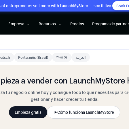
of entrepreneurs sell more with LaunchMyStore — see it live.
Book F
Empresa
Recursos
Precios
Programa de partne
utsch
Português (Brasil)
한국어
العربية
pieza a vender con LaunchMyStore 
za tu negocio online hoy y consigue todo lo que necesitas para cr
gestionar y hacer crecer tu tienda.
Empieza gratis
Cómo funciona LaunchMyStore