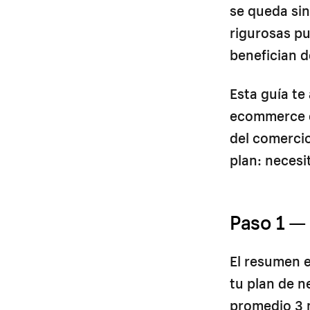
se queda sin
rigurosas pu
benefician d
Esta guía t
ecommerce c
del comercio
plan: necesi
Paso 1 —
El resumen e
tu plan de n
promedio 3 m