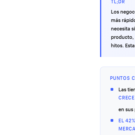
TL;DR
Los negoc
más rápido
necesita s
producto, 
hitos. Est
PUNTOS C
Las ti
CRECE
en sus 
EL 42
MERC