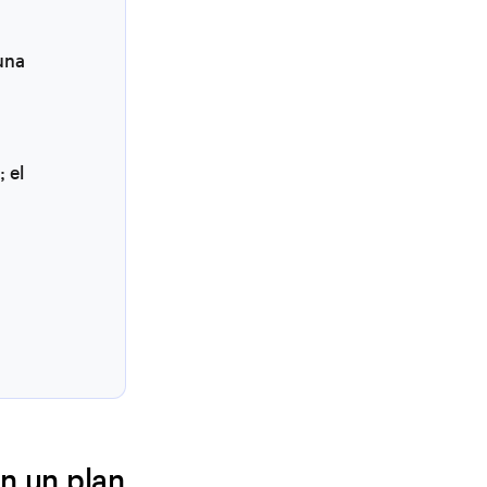
 una
 el
n un plan