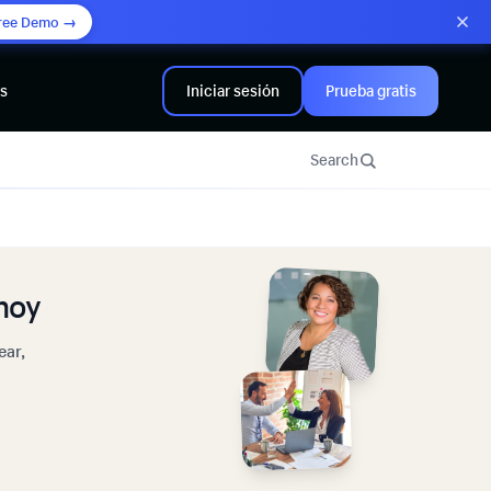
ree Demo →
rs
Iniciar sesión
Prueba gratis
Search
hoy
ear,