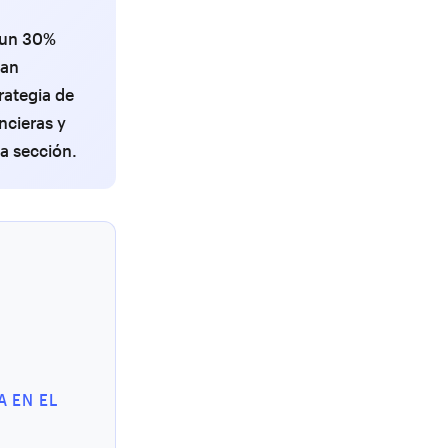
 un 30%
lan
rategia de
ncieras y
da sección.
 EN EL