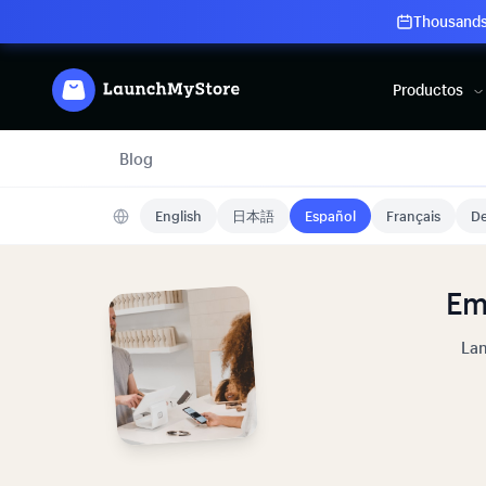
Thousands 
Productos
Blog
English
日本語
Español
Français
De
Em
Lan