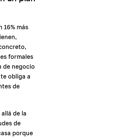
un 16% más
tienen,
concreto,
nes formales
n de negocio
te obliga a
ntes de
llá de la
tudes de
acasa porque