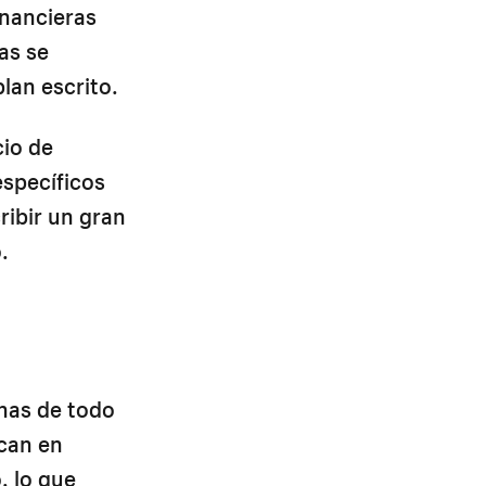
inancieras
as se
lan escrito.
cio de
specíficos
ribir un gran
.
inas de todo
ican en
, lo que