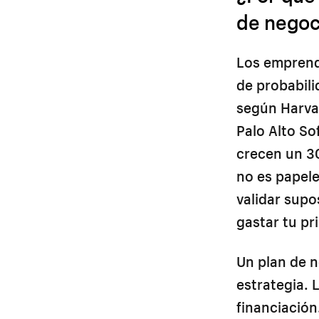
de negoc
Los emprend
de probabili
según Harva
Palo Alto So
crecen un 3
no es papele
validar supo
gastar tu pr
Un plan de n
estrategia. 
financiación