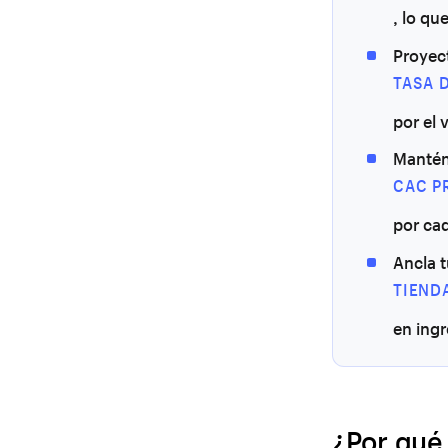
, lo qu
Proyect
TASA 
por el 
Mantén 
CAC P
por cad
Ancla t
TIEND
en ing
¿Por qué