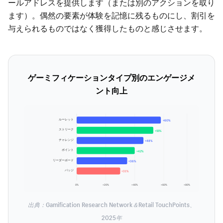
ールアドレスを提供します（または別のアクションを取り
ます）。偶然の要素が体験を記憶に残るものにし、割引を
与えられるものではなく獲得したものと感じさせます。
ゲーミフィケーションタイプ別のエンゲージメ
ント向上
ルーレット
+60%
ストリーク
+55%
チャレンジ
+48%
ポイント
+42%
リーダーボード
+36%
バッジ
+31%
0%
+20%
+40%
+60%
+80%
出典：Gamification Research Network＆Retail TouchPoints、
2025年