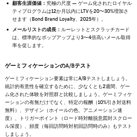
顧客生涯価値：
究極の尺度 — ゲーム化されたロイヤル
ティプログラムは12か月以内にLTVを20〜30%増加さ
せます（Bond Brand Loyalty、2025年）。
メールリストの成長：
ルーレットとスクラッチカード
は、標準的なポップアップより3〜4倍高いメール取得
率を促します。
ゲーミフィケーションのA/Bテスト
ゲーミフィケーション要素は常にA/Bテストしましょう。
統計的有意性を確立するために、少なくとも2週間、ゲー
ム化された体験を対照群と比較しましょう。ゲーミフィケ
ーションの有無だけでなく、特定の報酬（10%引き対送料
無料）、デザイン（ホイールの色、アニメーション速
度）、トリガーポイント（ロード時対離脱意図対スクロー
ル深度）、頻度（毎回訪問時対初回訪問時のみ）もテスト
しましょう。