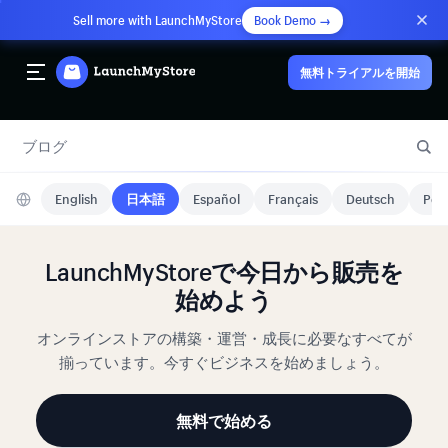
Sell more with LaunchMyStore
Book Demo →
無料トライアルを開始
ブログ
English
日本語
Español
Français
Deutsch
Port
LaunchMyStoreで今日から販売を
始めよう
オンラインストアの構築・運営・成長に必要なすべてが
揃っています。今すぐビジネスを始めましょう。
無料で始める