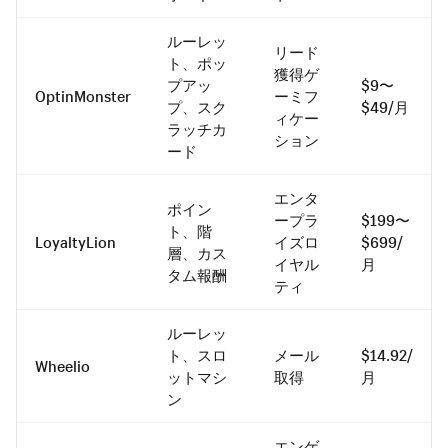
ルーレッ
リード
ト、ポッ
獲得ゲ
プアッ
$9〜
OptinMonster
ーミフ
プ、スク
$49/月
ィケー
ラッチカ
ション
ード
エンタ
ポイン
ープラ
$199〜
ト、階
LoyaltyLion
イズロ
$699/
層、カス
イヤル
月
タム報酬
ティ
ルーレッ
ト、スロ
メール
$14.92/
Wheelio
ットマシ
取得
月
ン
エンゲ