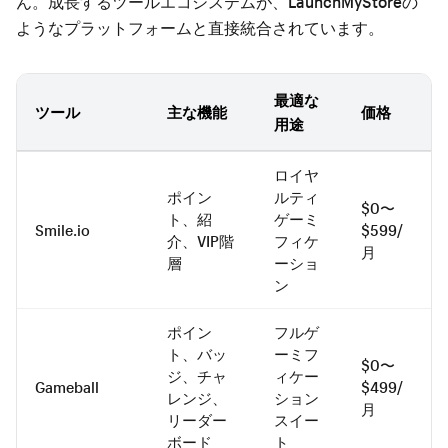
ん。成長するツールエコシステムが、LaunchMyStoreの
ようなプラットフォームと直接統合されています。
最適な
ツール
主な機能
価格
用途
ロイヤ
ポイン
ルティ
$0〜
ト、紹
ゲーミ
Smile.io
$599/
介、VIP階
フィケ
月
層
ーショ
ン
ポイン
フルゲ
ト、バッ
ーミフ
$0〜
ジ、チャ
ィケー
Gameball
$499/
レンジ、
ション
月
リーダー
スイー
ボード
ト