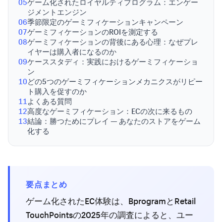
05
ゲーム化されたロイヤルティプログラム：エンゲー
ジメントエンジン
06
季節限定のゲーミフィケーションキャンペーン
07
ゲーミフィケーションのROIを測定する
08
ゲーミフィケーションの背後にある心理：なぜプレ
イヤーは購入者になるのか
09
ケーススタディ：実践におけるゲーミフィケーショ
ン
10
どの5つのゲーミフィケーションメカニクスがリピー
ト購入を促すのか
11
よくある質問
12
高度なゲーミフィケーション：ECの次に来るもの
13
結論：勝つためにプレイ — あなたのストアをゲーム
化する
要点まとめ
ゲーム化されたEC体験は、BprogramとRetail
TouchPointsの2025年の調査によると、ユー