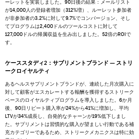
ーレットを実装しました。90日後の結果：メールリスト
が14,000人の登録者増加（312%増）、ルーレット参加者
が非参加者の3.2%に対して9.7%でコンバージョン、そし
てプログラムは2,400ドルのツールコストに対して
127,000ドルの帰属収益を生み出しました。52倍のROIで
す。
ケーススタディ2：サプリメントブランド — ストリ
ークロイヤルティ
あるヘルスサプリメントブランドが、連続した月次購入に
対して顧客がエスカレートする報酬を獲得するストリーク
ベースのロイヤルティプログラムを導入しました。6か月
後、90日リピート購入率が24%から41%に増加し、平均
LTVが34%成長し、自発的なチャーンが19%低下しまし
た。サプリメントは習慣的な購入が望ましい行動である補
充カテゴリーであるため、ストリークメカニクスは特に効