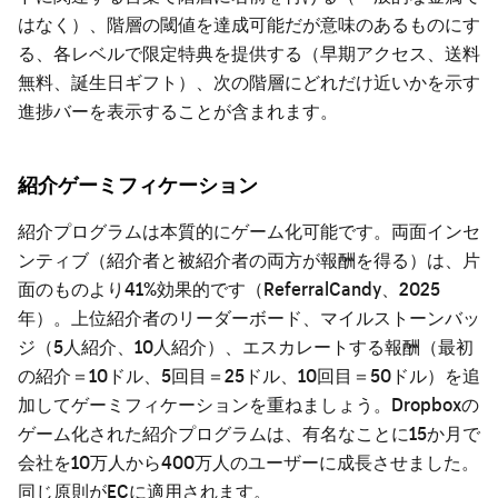
はなく）、階層の閾値を達成可能だが意味のあるものにす
る、各レベルで限定特典を提供する（早期アクセス、送料
無料、誕生日ギフト）、次の階層にどれだけ近いかを示す
進捗バーを表示することが含まれます。
紹介ゲーミフィケーション
紹介プログラムは本質的にゲーム化可能です。両面インセ
ンティブ（紹介者と被紹介者の両方が報酬を得る）は、片
面のものより41%効果的です（ReferralCandy、2025
年）。上位紹介者のリーダーボード、マイルストーンバッ
ジ（5人紹介、10人紹介）、エスカレートする報酬（最初
の紹介＝10ドル、5回目＝25ドル、10回目＝50ドル）を追
加してゲーミフィケーションを重ねましょう。Dropboxの
ゲーム化された紹介プログラムは、有名なことに15か月で
会社を10万人から400万人のユーザーに成長させました。
同じ原則がECに適用されます。