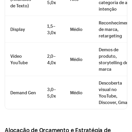
5,0x
categoria de alt
de Texto)
intenção
Reconheciment
1,5–
Display
Médio
de marca,
3,0x
retargeting
Demos de
Vídeo
2,0–
produto,
Médio
YouTube
4,0x
storytelling de
marca
Descoberta
3,0–
visual no
Demand Gen
Médio
5,0x
YouTube,
Discover, Gmail
Alocação de Orçamento e Estratégia de