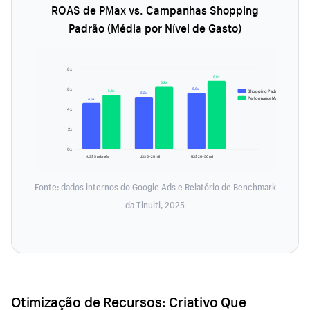
ROAS de PMax vs. Campanhas Shopping
Padrão (Média por Nível de Gasto)
8x
6,8x
6,2x
5,6x
6x
5,4x
Shopping Padrão
5,2x
Performance Max
4,6x
4x
2x
0x
<US$ 5 mil/mês
US$ 5–20 mil
US$ 20–50 mil
Fonte: dados internos do Google Ads e Relatório de Benchmark
da Tinuiti, 2025
Otimização de Recursos: Criativo Que