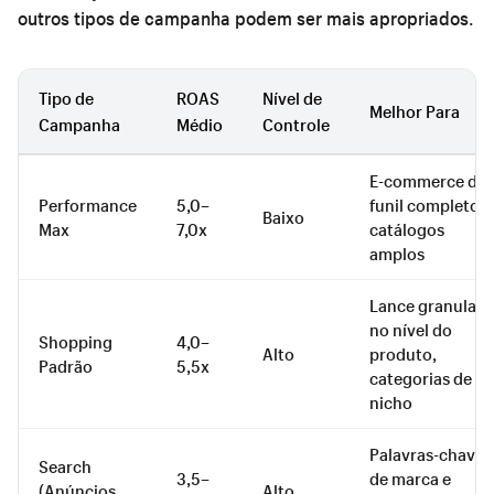
outros tipos de campanha podem ser mais apropriados.
Tipo de
ROAS
Nível de
Melhor Para
Campanha
Médio
Controle
E-commerce de
Performance
5,0–
funil completo,
Baixo
Max
7,0x
catálogos
amplos
Lance granular
no nível do
Shopping
4,0–
Alto
produto,
Padrão
5,5x
categorias de
nicho
Palavras-chave
Search
3,5–
de marca e
(Anúncios
Alto