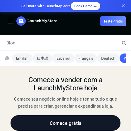
Sell more with LaunchMyStore
Book Demo →
Teste grátis
Blog
English
日本語
Español
Français
Deutsch
Port
Comece a vender com a
LaunchMyStore hoje
Comece seu negócio online hoje e tenha tudo o que
precisa para criar, gerenciar e expandir sua loja.
Comece grátis