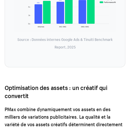
Performance Max
4.6x
4x
2x
0x
<5K$/mois
5K$–20K$
20K$–50K$
Source : Données internes Google Ads & Tinuiti Benchmark
Report, 2025
Optimisation des assets : un créatif qui
convertit
PMax combine dynamiquement vos assets en des
milliers de variations publicitaires. La qualité et la
variété de vos assets créatifs déterminent directement