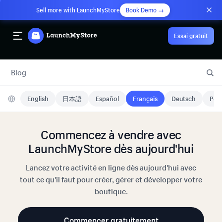
Sell more with LaunchMyStore
Book Demo →
Essai gratuit
Blog
English
日本語
Español
Français
Deutsch
Port
Commencez à vendre avec
LaunchMyStore dès aujourd'hui
Lancez votre activité en ligne dès aujourd'hui avec
tout ce qu'il faut pour créer, gérer et développer votre
boutique.
Commencer gratuitement