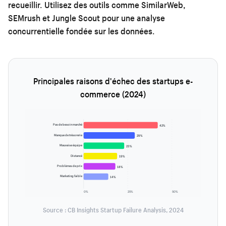
recueillir. Utilisez des outils comme SimilarWeb,
SEMrush et Jungle Scout pour une analyse
concurrentielle fondée sur les données.
Principales raisons d'échec des startups e-
commerce (2024)
Pas de besoin marché
42%
Manque de trésorerie
29%
Mauvaise équipe
23%
Distancé
19%
Problèmes de prix
18%
Marketing faible
14%
0%
25%
50%
Source : CB Insights Startup Failure Analysis, 2024