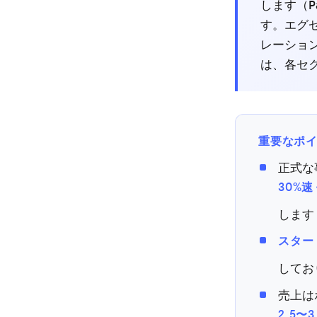
します（Pa
す。エグ
レーショ
は、各セ
重要なポ
正式な
30%
します（P
スター
してお
売上は
2.5〜