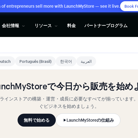
of entrepreneurs sell more with LaunchMyStore — see it live.
Book F
会社情報
リソース
料金
パートナープログラム
utsch
Português (Brasil)
한국어
العربية
aunchMyStoreで今日から販売を始め
ラインストアの構築・運営・成長に必要なすべてが揃っています
ぐビジネスを始めましょう。
無料で始める
LaunchMyStoreの仕組み