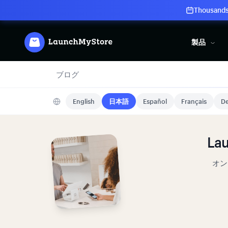
Thousands 
製品
ブログ
English
日本語
Español
Français
De
L
オン