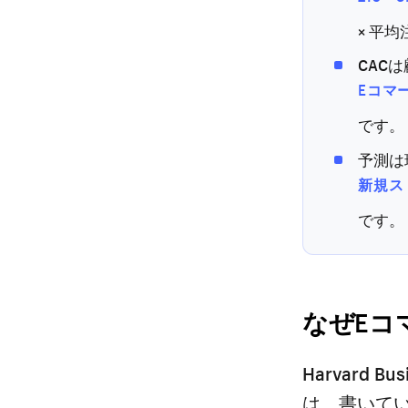
× 平
CAC
Eコマ
です。
予測は
新規ス
です。
なぜEコ
Harvard 
は、書いてい