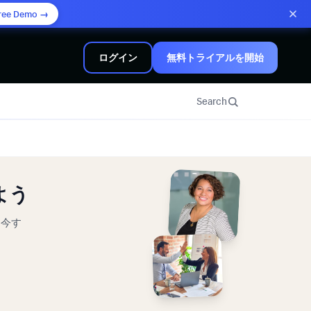
ree Demo →
ログイン
無料トライアルを開始
Search
よう
。今す