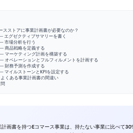
次
マースストアに事業計画書が必要なのか？
 — エグゼクティブサマリーを書く
 — 市場分析を行う
 — 商品戦略を定義する
 — マーケティング計画を構築する
 — オペレーションとフルフィルメントを計画する
 — 財務予測を作成する
 — マイルストーンとKPIを設定する
きよくある事業計画書の間違い
質問
業計画書を持つEコマース事業は、持たない事業に比べて30