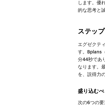
します。優
的な思考と
ステップ
エグゼクテ
す。Bpla
分44秒で
なります。
を、説得力
盛り込むべ
次の6つの要