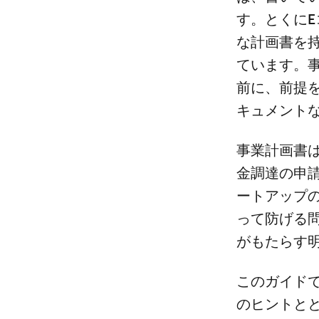
す。とくにEコ
な計画書を持
ています。
前に、前提
キュメント
事業計画書
金調達の申請
ートアップ
って防げる
がもたらす
このガイド
のヒントと