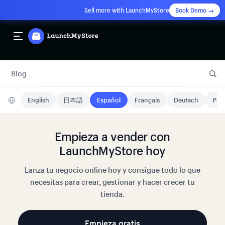
Sell more with LaunchMyStore
Book Demo →
Blog
English
日本語
Español
Français
Deutsch
Port
Empieza a vender con
LaunchMyStore hoy
Lanza tu negocio online hoy y consigue todo lo que
necesitas para crear, gestionar y hacer crecer tu
tienda.
Empieza gratis