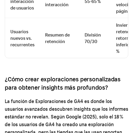
interacción
55-65 %
interacción
velocid
de usuarios
página, 
Invierte
Usuarios
retenció
Resumen de
División
nuevos vs.
retorno 
retención
70/30
recurrentes
inferior 
%
¿Cómo crear exploraciones personalizadas
para obtener insights más profundos?
La función de Exploraciones de GA4 es donde los
usuarios avanzados descubren insights que los informes
estándar no revelan. Según Google (2025), solo el 18 %
de los usuarios de GA4 ha creado una exploración
personalizada, pero las tiendas que las usan reportan