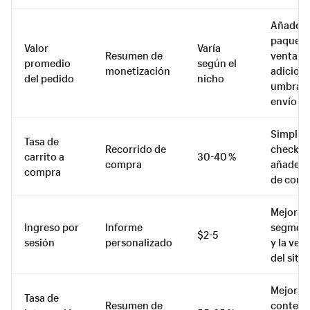
Añade
paquete
Valor
Varía
Resumen de
ventas
promedio
según el
monetización
adiciona
del pedido
nicho
umbral 
envío gr
Simplifi
Tasa de
Recorrido de
checkou
carrito a
30-40 %
compra
añade s
compra
de conf
Mejora l
Ingreso por
Informe
segmen
$2-5
sesión
personalizado
y la vel
del sitio
Mejora e
Tasa de
Resumen de
contenid