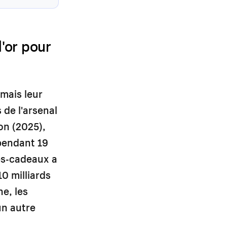
'or pour
mais leur
 de l'arsenal
on (2025),
 pendant 19
es-cadeaux a
10 milliards
ne, les
un autre