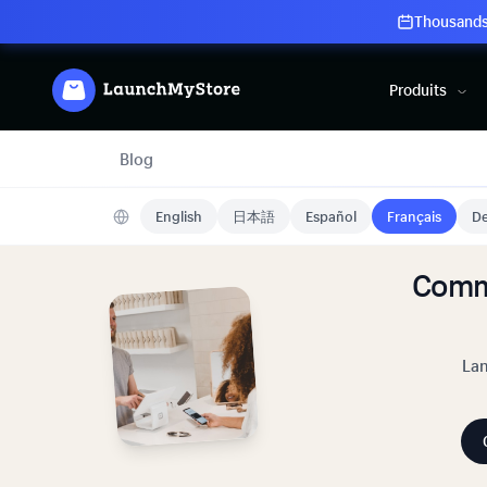
Thousands 
Produits
Blog
English
日本語
Español
Français
De
Comm
Lan