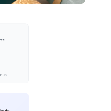
rce
enus
sés de