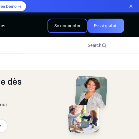
ree Demo →
res
Se connecter
Essai gratuit
Search
e dès
pour
e