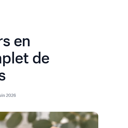
rs en
plet de
s
juin 2026