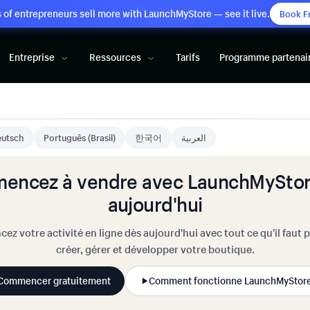
of entrepreneurs sell more with LaunchMyStore — see it live.
Book F
Entreprise
Ressources
Tarifs
Programme partenai
utsch
Português (Brasil)
한국어
العربية
encez à vendre avec LaunchMyStor
aujourd'hui
cez votre activité en ligne dès aujourd'hui avec tout ce qu'il faut 
créer, gérer et développer votre boutique.
Commencer gratuitement
Comment fonctionne LaunchMyStor