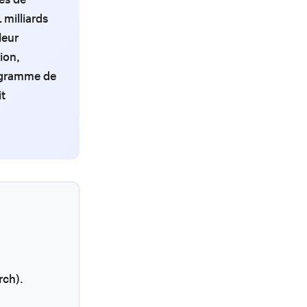
 milliards
leur
ion,
rogramme de
it
rch).