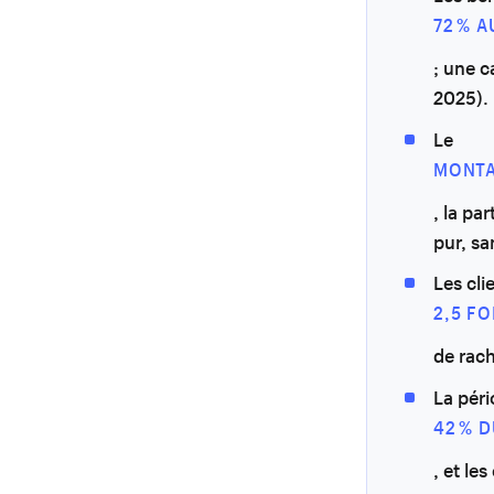
72 % 
; une c
2025).
Le
MONTA
, la pa
pur, s
Les cli
2,5 F
de rach
La péri
42 % 
, et le