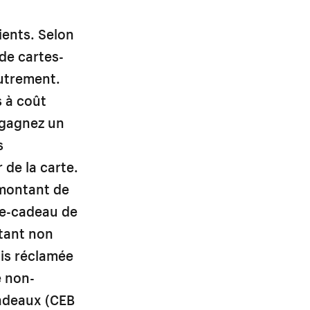
ients. Selon
 de cartes-
autrement.
s à coût
s gagnez un
s
 de la carte.
 montant de
rte-cadeau de
ntant non
ais réclamée
e non-
cadeaux (CEB