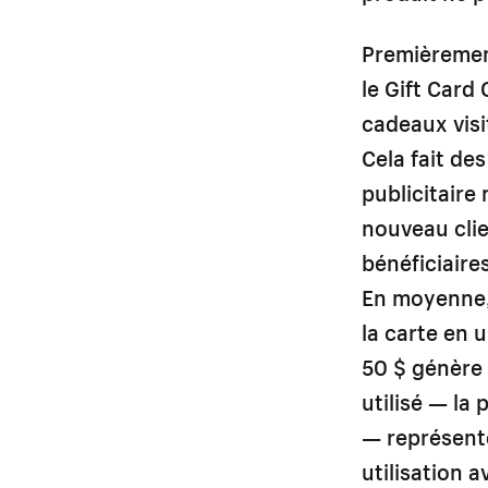
Premièremen
le Gift Card
cadeaux visi
Cela fait de
publicitaire
nouveau clie
bénéficiaire
En moyenne,
la carte en 
50 $ génère 
utilisé — la
— représente
utilisation 