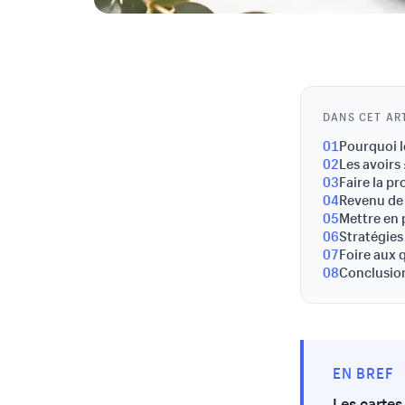
DANS CET AR
01
Pourquoi l
02
Les avoirs 
03
Faire la p
04
Revenu de 
05
Mettre en 
06
Stratégies
07
Foire aux 
08
Conclusion
EN BREF
Les cartes