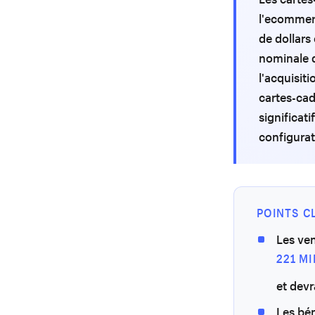
l'ecommerc
de dollars
nominale d
l'acquisit
cartes-cad
significat
configurat
POINTS C
Les ve
221 M
et devr
Les bé