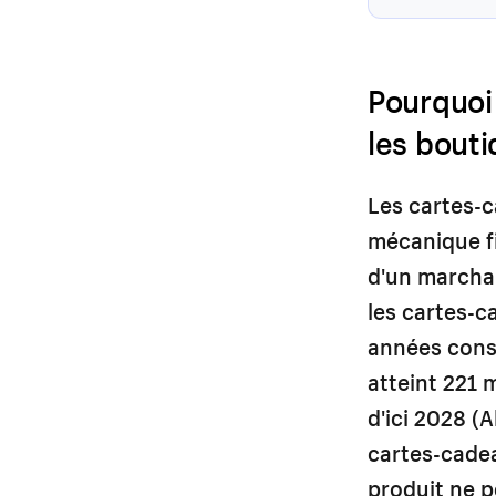
Pourquoi
les bout
Les cartes-c
mécanique fin
d'un marchan
les cartes-c
années cons
atteint 221 m
d'ici 2028 (
cartes-cade
produit ne p