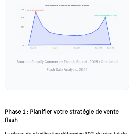
Distribution des revenus sur une vente flash de 24 heures
75%
Pic de lancement (42 %)
Poussée de dernière heure (31 %)
50%
25%
0%
Heure 1
Heure 6
Heure 12
Heure 20
Heure 24
Source : Shopify Commerce Trends Report, 2025 ; Omnisend
Flash Sale Analysis, 2025
Phase 1 : Planifier votre stratégie de vente
flash
La phase de planification détermine 80 % du résultat de