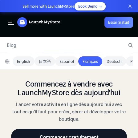
Sell more with LaunchMyStore
Book Demo →
Essai gratuit
Blog
English
日本語
Español
Français
Deutsch
Port
Commencez à vendre avec
LaunchMyStore dès aujourd'hui
Lancez votre activité en ligne dès aujourd'hui avec
tout ce qu'il faut pour créer, gérer et développer votre
boutique.
Commencer gratuitement