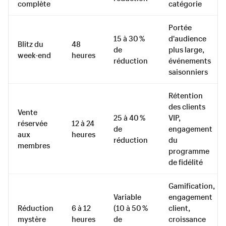
complète
catégorie
Portée
15 à 30 %
d'audience
Blitz du
48
de
plus large,
week-end
heures
réduction
événements
saisonniers
Rétention
des clients
Vente
25 à 40 %
VIP,
réservée
12 à 24
de
engagement
aux
heures
réduction
du
membres
programme
de fidélité
Gamification,
Variable
engagement
Réduction
6 à 12
(10 à 50 %
client,
mystère
heures
de
croissance