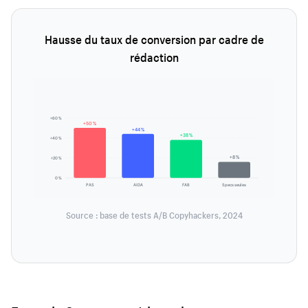
Hausse du taux de conversion par cadre de
rédaction
+60 %
+50 %
+44 %
+38 %
+40 %
+8 %
+20 %
0 %
PAS
AIDA
FAB
Specs seules
Source : base de tests A/B Copyhackers, 2024