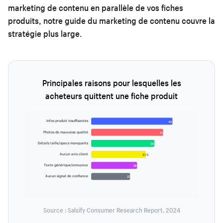
marketing de contenu en parallèle de vos fiches
produits, notre
guide du marketing de contenu
couvre la
stratégie plus large.
Principales raisons pour lesquelles les
acheteurs quittent une fiche produit
Infos produit insuffisantes
46 %
Photos de mauvaise qualité
41 %
Détails taille/specs manquants
36 %
Aucun avis client
31 %
Texte générique/ennuyeux
26 %
Aucun signal de confiance
22 %
Source : Salsify Consumer Research Report, 2024