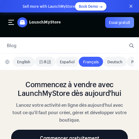
Sell more with LaunchMyStore
Book Demo →
Essai gratuit
Blog
English
日本語
Español
Français
Deutsch
Port
Commencez à vendre avec
LaunchMyStore dès aujourd'hui
Lancez votre activité en ligne dès aujourd'hui avec
tout ce qu'il faut pour créer, gérer et développer votre
boutique.
Commencer gratuitement