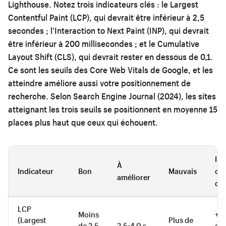
Lighthouse. Notez trois indicateurs clés : le Largest
Contentful Paint (LCP), qui devrait être inférieur à 2,5
secondes ; l'Interaction to Next Paint (INP), qui devrait
être inférieur à 200 millisecondes ; et le Cumulative
Layout Shift (CLS), qui devrait rester en dessous de 0,1.
Ce sont les seuils des Core Web Vitals de Google, et les
atteindre améliore aussi votre positionnement de
recherche. Selon Search Engine Journal (2024), les sites
atteignant les trois seuils se positionnent en moyenne 15
places plus haut que ceux qui échouent.
Imp
À
Indicateur
Bon
Mauvais
chi
améliorer
d'a
LCP
Moins
+23
(Largest
Plus de
de 2,5
2,5-4,0 s
con