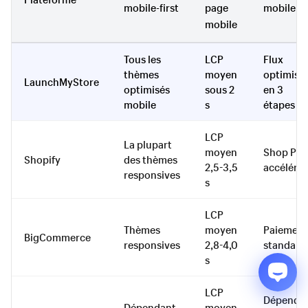
mobile-first
page
mobile
mobile
Tous les
LCP
Flux
thèmes
moyen
optimisé
LaunchMyStore
optimisés
sous 2
en 3
mobile
s
étapes
LCP
La plupart
moyen
Shop Pay
Shopify
des thèmes
2,5-3,5
accéléré
responsives
s
LCP
Thèmes
moyen
Paiement
BigCommerce
responsives
2,8-4,0
standard
s
LCP
Dépenda
Dépendant
moyen