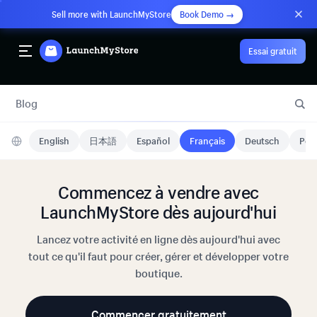
Sell more with LaunchMyStore
Book Demo →
Essai gratuit
Blog
English
日本語
Español
Français
Deutsch
Port
Commencez à vendre avec
LaunchMyStore dès aujourd'hui
Lancez votre activité en ligne dès aujourd'hui avec
tout ce qu'il faut pour créer, gérer et développer votre
boutique.
Commencer gratuitement