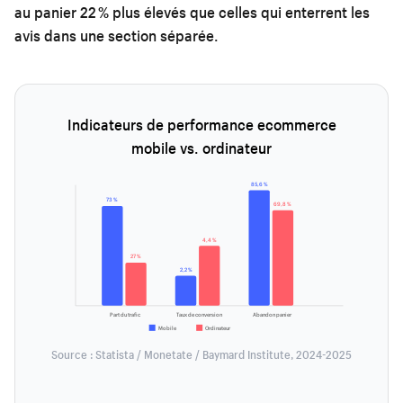
au panier 22 % plus élevés que celles qui enterrent les
avis dans une section séparée.
Indicateurs de performance ecommerce
mobile vs. ordinateur
85,6 %
73 %
69,8 %
4,4 %
27 %
2,2 %
Part du trafic
Taux de conversion
Abandon panier
Mobile
Ordinateur
Source : Statista / Monetate / Baymard Institute, 2024-2025