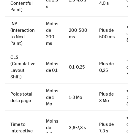
Contentful
4,0 s
s
Bo
Paint)
INP
Moins
+1
(Interaction
de
200-500
Plus de
d'
to Next
200
ms
500 ms
à «
Paint)
ms
CLS
-15
(Cumulative
Moins
Plus de
0,1-0,25
de 
Layout
de 0,1
0,25
Bo
Shift)
Moins
+12
Poids total
Plus de
de 1
1-3 Mo
pa
de la page
3 Mo
Mo
à «
+3
Moins
Time to
Plus de
dé
de
3,8-7,3 s
Interactive
7,3 s
de