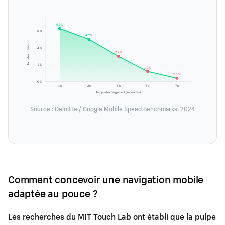
5,7 %
6 %
4,2 %
Taux de conversion
4 %
2,7 %
2 %
1,2 %
0,6 %
0 %
1 s
2 s
3 s
5 s
7 s
Temps de chargement (secondes)
Source : Deloitte / Google Mobile Speed Benchmarks, 2024
Comment concevoir une navigation mobile
adaptée au pouce ?
Les recherches du MIT Touch Lab ont établi que la pulpe