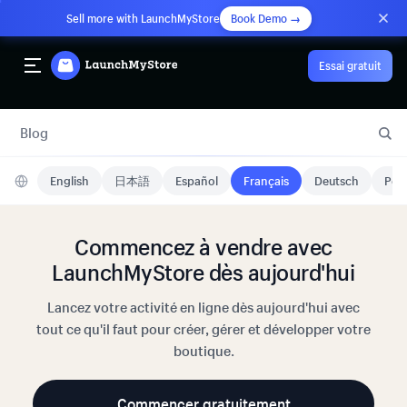
Sell more with LaunchMyStore
Book Demo →
Essai gratuit
Blog
English
日本語
Español
Français
Deutsch
Port
Commencez à vendre avec
LaunchMyStore dès aujourd'hui
Lancez votre activité en ligne dès aujourd'hui avec
tout ce qu'il faut pour créer, gérer et développer votre
boutique.
Commencer gratuitement