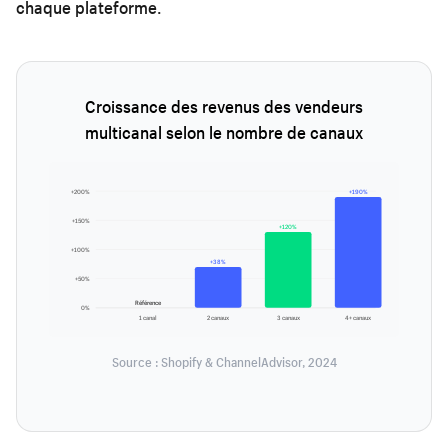
chaque plateforme.
Croissance des revenus des vendeurs
multicanal selon le nombre de canaux
+200%
+190%
+150%
+120%
+100%
+38%
+50%
Référence
0%
1 canal
2 canaux
3 canaux
4+ canaux
Source : Shopify & ChannelAdvisor, 2024