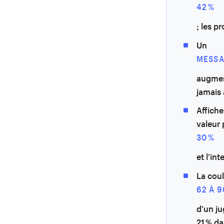
42 %
; les p
Un
MESSA
augmen
jamais 
Affiche
valeur
30 %
et l'in
La cou
62 À 9
d'un ju
21 % da