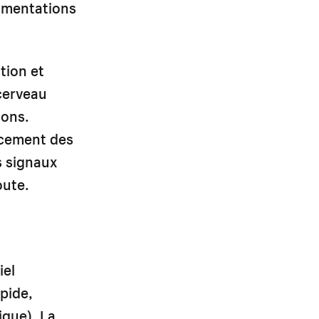
gmentations
ction et
 cerveau
ions.
acement des
s signaux
oute.
iel
pide,
ique). La