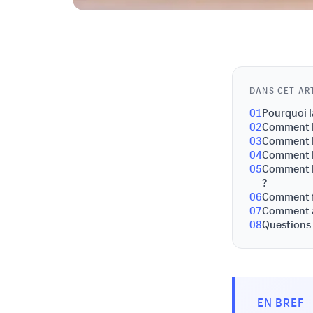
DANS CET AR
01
Pourquoi l
02
Comment la
03
Comment la
04
Comment l'
05
Comment la
?
06
Comment fo
07
Comment ap
08
Questions
EN BREF