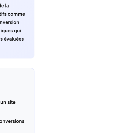
e la
itifs comme
onversion
iques qui
es évaluées
 un site
conversions