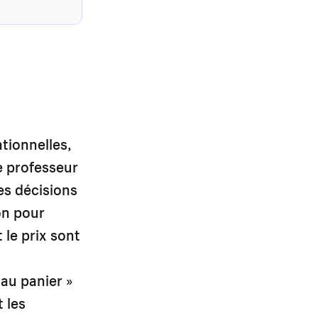
tionnelles,
e professeur
es décisions
on pour
 le prix sont
 au panier »
 les