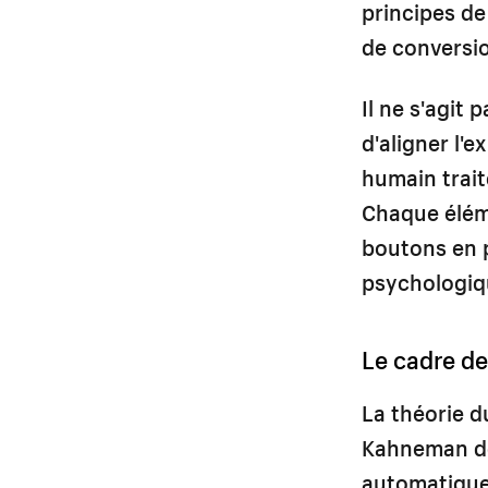
principes d
de conversio
Il ne s'agit 
d'aligner l'
humain trait
Chaque élém
boutons en p
psychologiqu
Le cadre de
La théorie d
Kahneman dé
automatique,