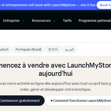
of entrepreneurs sell more with LaunchMyStore — see it live.
Book F
Entreprise
Ressources
Tarifs
Programme partenai
utsch
Português (Brasil)
한국어
العربية
encez à vendre avec LaunchMyStor
aujourd'hui
cez votre activité en ligne dès aujourd'hui avec tout ce qu'il faut 
créer, gérer et développer votre boutique.
Commencer gratuitement
Comment fonctionne LaunchMyStor