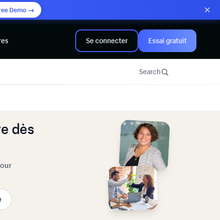
ree Demo →
res
Se connecter
Essai gratuit
Search
e dès
pour
e