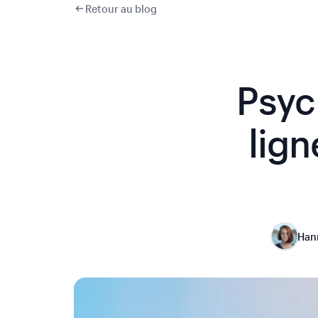
Retour au blog
Psyc
lign
Han