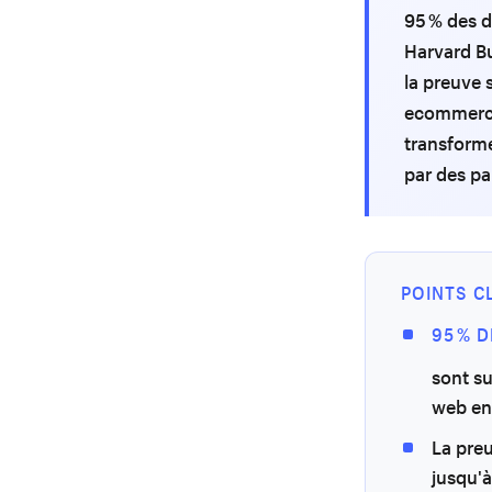
95 % des d
Harvard B
la preuve 
ecommerce 
transforme
par des pa
POINTS C
95 % 
sont su
web en
La preu
jusqu'à