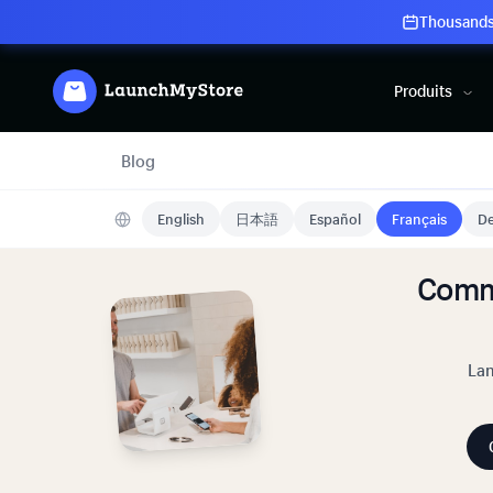
Thousands 
Produits
Blog
English
日本語
Español
Français
De
Comm
Lan