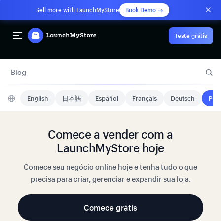
Sell more with LaunchMyStore
Book Demo →
Teste grátis
Blog
English
日本語
Español
Français
Deutsch
Port
Comece a vender com a
LaunchMyStore hoje
Comece seu negócio online hoje e tenha tudo o que
precisa para criar, gerenciar e expandir sua loja.
Comece grátis