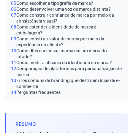
05
Como escolher a tipografia da marca?
06
Como desenvolver uma voz de marca distinta?
07
Como construir confiança de marca por meio da
consistência visual?
08
Como estender a identidade de marca à
embalagem?
09
Como construir valor de marca por meio da
experiência do cliente?
10
Como diferenciar sua marca em um mercado
lotado?
11
Como medir a eficácia da identidade de marca?
12
Comparação de plataformas para personalização de
marca
13
Erros comuns de branding que destroem lojas de e-
commerce
14
Perguntas frequentes
RESUMO