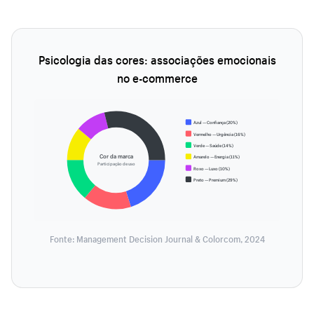
Psicologia das cores: associações emocionais
no e-commerce
Azul — Confiança (20%)
Vermelho — Urgência (16%)
Verde — Saúde (14%)
Cor da marca
Amarelo — Energia (11%)
Participação de uso
Roxo — Luxo (10%)
Preto — Premium (29%)
Fonte: Management Decision Journal & Colorcom, 2024