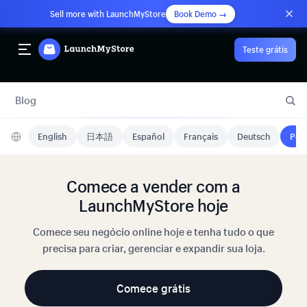
Sell more with LaunchMyStore
Book Demo →
Teste grátis
Blog
English
日本語
Español
Français
Deutsch
Port
Comece a vender com a
LaunchMyStore hoje
Comece seu negócio online hoje e tenha tudo o que
precisa para criar, gerenciar e expandir sua loja.
Comece grátis