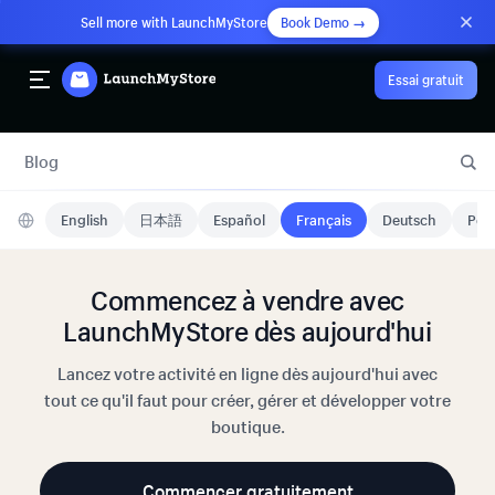
Sell more with LaunchMyStore
Book Demo →
Essai gratuit
Blog
English
日本語
Español
Français
Deutsch
Port
Commencez à vendre avec
LaunchMyStore dès aujourd'hui
Lancez votre activité en ligne dès aujourd'hui avec
tout ce qu'il faut pour créer, gérer et développer votre
boutique.
Commencer gratuitement