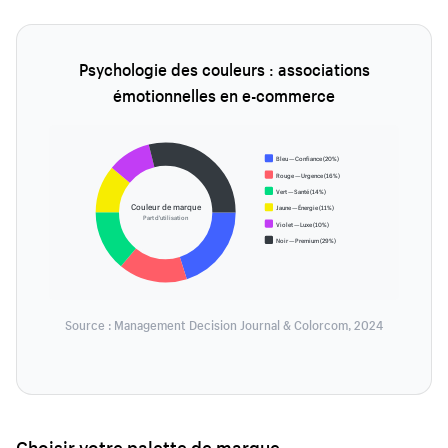
Psychologie des couleurs : associations
émotionnelles en e-commerce
Bleu — Confiance (20%)
Rouge — Urgence (16%)
Vert — Santé (14%)
Couleur de marque
Jaune — Énergie (11%)
Part d'utilisation
Violet — Luxe (10%)
Noir — Premium (29%)
Source : Management Decision Journal & Colorcom, 2024
Choisir votre palette de marque