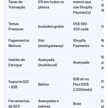
Taxas de
0% em todos os
menos que
gat
Transação
planos
use Shopify
apl
Payments)
Temas
US$ 180-
Incluídos grátis
US$
Premium
350 cada
Pagamentos
Sim
Shopify
Não
Nativos
(multigateway)
Payments
nec
Bási
Gestão de
Avançada
Avançada
par
Estoque
(multilocal)
ava
B2B só no
Suporte D2C
Plu
Nativo
Plus (US$
+ B2B
nec
2.000/mês)
Ferramentas
Avançadas e
Exce
Boas
de SEO
nativas
plug