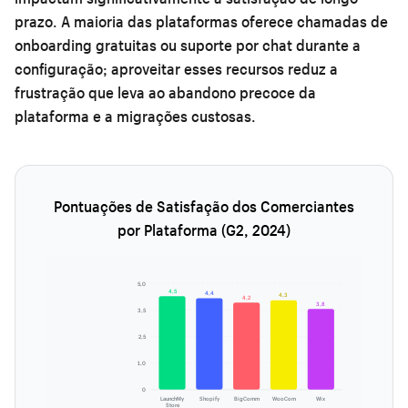
prazo. A maioria das plataformas oferece chamadas de
onboarding gratuitas ou suporte por chat durante a
configuração; aproveitar esses recursos reduz a
frustração que leva ao abandono precoce da
plataforma e a migrações custosas.
Pontuações de Satisfação dos Comerciantes
por Plataforma (G2, 2024)
5,0
4,5
4,4
4,3
4,2
3,8
3,5
2,5
1,0
0
LaunchMy
Shopify
BigComm
WooCom
Wix
Store