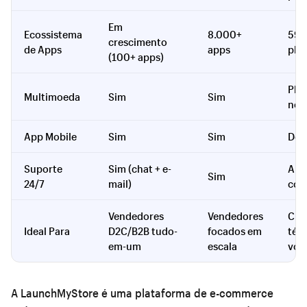
Em
Ecossistema
8.000+
59.
crescimento
de Apps
apps
plu
(100+ apps)
Plu
Multimoeda
Sim
Sim
nec
App Mobile
Sim
Sim
De t
Suporte
Sim (chat + e-
Ape
Sim
24/7
mail)
com
Vendedores
Vendedores
Cri
Ideal Para
D2C/B2B tudo-
focados em
técn
em-um
escala
voc
A
LaunchMyStore
é uma plataforma de e-commerce