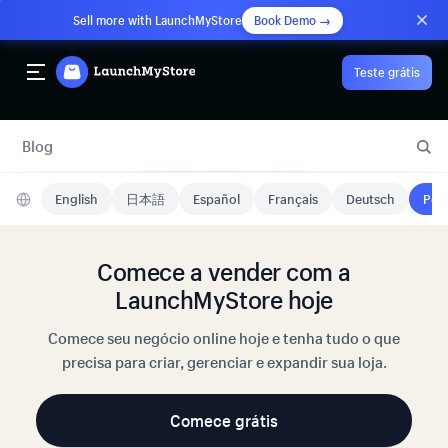
Sell more with LaunchMyStore
Book Demo →
Teste grátis
Blog
English
日本語
Español
Français
Deutsch
Port
Comece a vender com a
LaunchMyStore hoje
Comece seu negócio online hoje e tenha tudo o que
precisa para criar, gerenciar e expandir sua loja.
Comece grátis