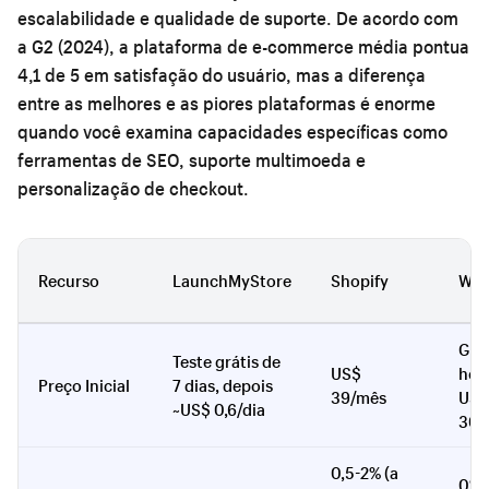
escalabilidade e qualidade de suporte. De acordo com
a G2 (2024), a plataforma de e-commerce média pontua
4,1 de 5 em satisfação do usuário, mas a diferença
entre as melhores e as piores plataformas é enorme
quando você examina capacidades específicas como
ferramentas de SEO, suporte multimoeda e
personalização de checkout.
Recurso
LaunchMyStore
Shopify
Wo
Grát
Teste grátis de
US$
hos
Preço Inicial
7 dias, depois
39/mês
US$
~US$ 0,6/dia
30/
0,5-2% (a
0% 