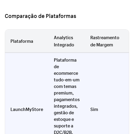
Comparação de Plataformas
Analytics
Rastreamento
P
Plataforma
Integrado
de Margem
D
Plataforma
de
ecommerce
tudo-em-um
com temas
premium,
pagamentos
integrados,
V
LaunchMyStore
Sim
gestão de
i
estoque e
suporte a
D2C/B2B.