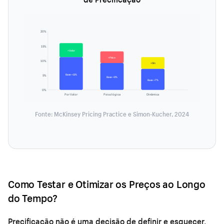
20%
15%
+Valor
+Psico
10%
+Din
Base +11%
5%
Base +9%
Base +7%
0%
Por Valor
Psicológica
Dinâmica
Fonte: McKinsey Pricing Practice e Simon-Kucher, 2024
Como Testar e Otimizar os Preços ao Longo
do Tempo?
Precificação não é uma decisão de definir e esquecer.