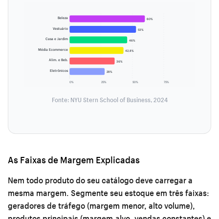
Beleza
60%
Vestuário
53%
Casa e Jardim
46%
Média Ecommerce
42,8%
Alim. e Beb.
36%
Eletrônicos
28%
0%
25%
50%
75%
Fonte: NYU Stern School of Business, 2024
As Faixas de Margem Explicadas
Nem todo produto do seu catálogo deve carregar a
mesma margem. Segmente seu estoque em três faixas:
geradores de tráfego (margem menor, alto volume),
produtos principais (margem-alvo, vendas constantes) e