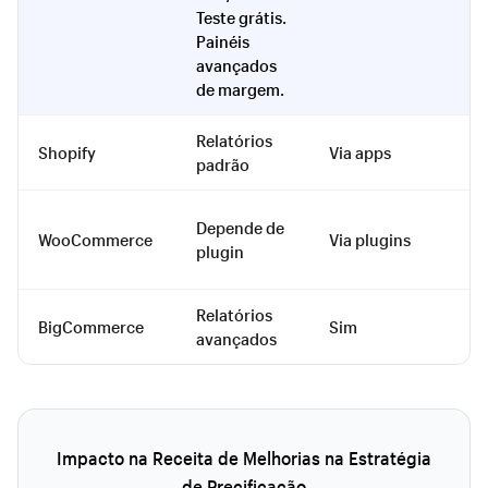
Teste grátis.
Painéis
avançados
de margem.
Relatórios
Shopify
Via apps
V
padrão
Depende de
WooCommerce
Via plugins
V
plugin
Relatórios
BigCommerce
Sim
V
avançados
Impacto na Receita de Melhorias na Estratégia
de Precificação