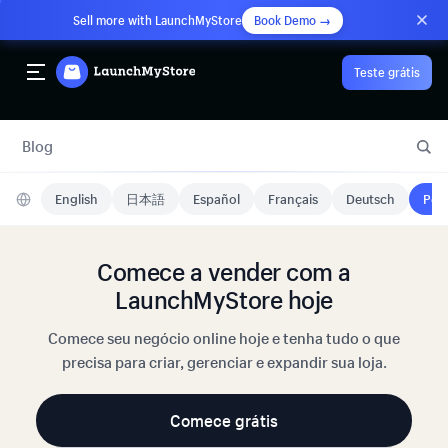
Sell more with LaunchMyStore
Book Demo →
Teste grátis
Blog
English
日本語
Español
Français
Deutsch
Port
Comece a vender com a
LaunchMyStore hoje
Comece seu negócio online hoje e tenha tudo o que
precisa para criar, gerenciar e expandir sua loja.
Comece grátis