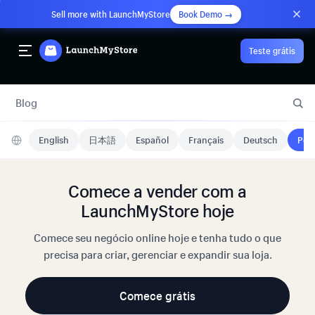
Sell more with LaunchMyStore
Book Demo →
Teste grátis
Blog
English
日本語
Español
Français
Deutsch
Port
Comece a vender com a
LaunchMyStore hoje
Comece seu negócio online hoje e tenha tudo o que
precisa para criar, gerenciar e expandir sua loja.
Comece grátis