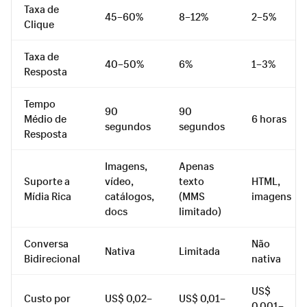
Taxa de
45–60%
8–12%
2–5%
Clique
Taxa de
40–50%
6%
1–3%
Resposta
Tempo
90
90
Médio de
6 horas
segundos
segundos
Resposta
Imagens,
Apenas
Suporte a
vídeo,
texto
HTML,
Mídia Rica
catálogos,
(MMS
imagens
docs
limitado)
Conversa
Não
Nativa
Limitada
Bidirecional
nativa
US$
Custo por
US$ 0,02–
US$ 0,01–
0,001–