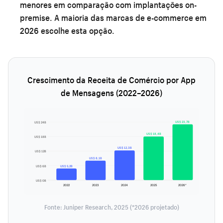
menores em comparação com implantações on-
premise. A maioria das marcas de e-commerce em
2026 escolhe esta opção.
Crescimento da Receita de Comércio por App
de Mensagens (2022–2026)
US$ 23,7B
US$ 24B
US$ 18,4B
US$ 18B
US$ 12,3B
US$ 12B
US$ 8,1B
US$ 6B
US$ 5,2B
US$ 0B
2022
2023
2024
2025
2026*
Fonte: Juniper Research, 2025 (*2026 projetado)