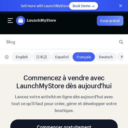
Sell more with LaunchMyStore
Book Demo →
Essai gratuit
Blog
English
日本語
Español
Français
Deutsch
Port
Commencez à vendre avec
LaunchMyStore dès aujourd'hui
Lancez votre activité en ligne dès aujourd'hui avec
tout ce qu'il faut pour créer, gérer et développer votre
boutique.
Commencer gratuitement