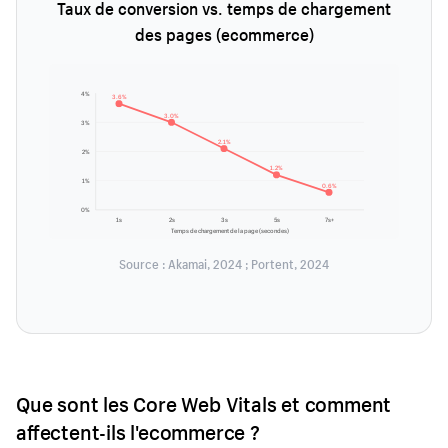
Taux de conversion vs. temps de chargement
des pages (ecommerce)
4%
3.6%
3.0%
3%
2.1%
2%
1.2%
1%
0.6%
0%
1s
2s
3s
5s
7s+
Temps de chargement de la page (secondes)
Source : Akamai, 2024 ; Portent, 2024
Que sont les Core Web Vitals et comment
affectent-ils l'ecommerce ?