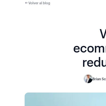
Volver al blog
V
ecomm
redu
Brian Sc