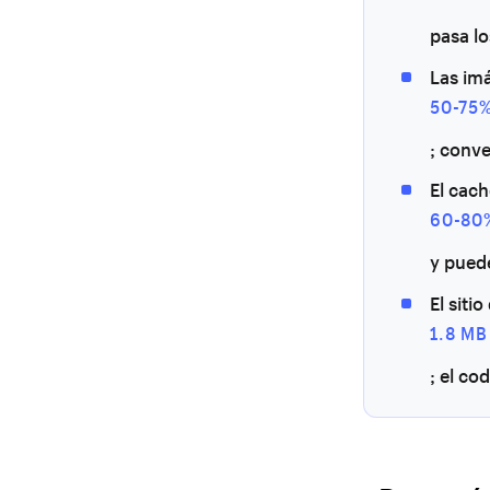
pasa l
Las im
50-75%
; conve
El cach
60-80
y pued
El sit
1.8 MB
; el co