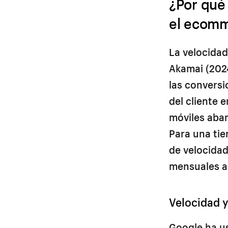
¿Por qué 
el ecom
La velocidad
Akamai (2024
las conversi
del cliente 
móviles aban
Para una ti
de velocidad
mensuales ad
Velocidad 
Google ha u