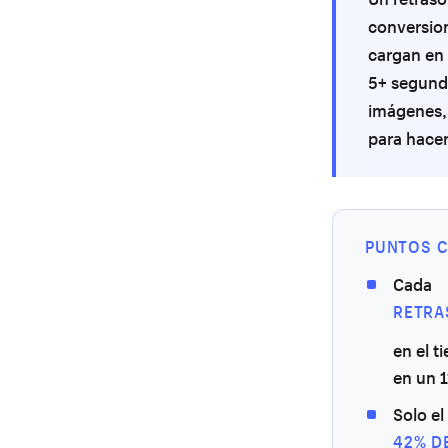
conversio
cargan en
5+ segundo
imágenes, 
para hacer
PUNTOS C
Cada
RETRA
en el t
en un 1
Solo el
42% D