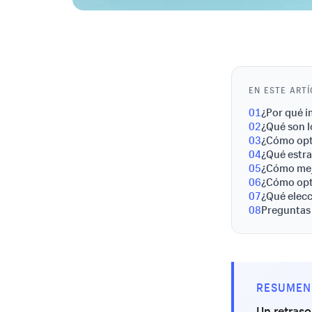
EN ESTE ART
01
¿Por qué i
02
¿Qué son l
03
¿Cómo opti
04
¿Qué estra
05
¿Cómo mejo
06
¿Cómo opti
07
¿Qué elecc
08
Preguntas
RESUMEN
Un retraso