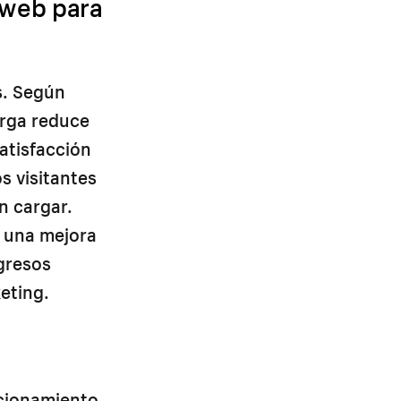
o web para
s. Según
arga reduce
satisfacción
s visitantes
n cargar.
 una mejora
gresos
eting.
icionamiento