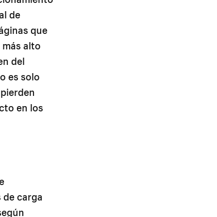
al de
páginas que
 más alto
en del
o es solo
 pierden
cto en los
e
s de carga
 según