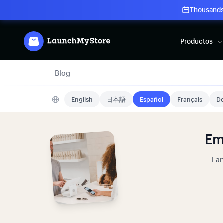
Thousands 
Productos
Blog
English
日本語
Español
Français
De
Em
Lan