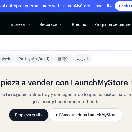
of entrepreneurs sell more with LaunchMyStore — see it live.
Book F
Empresa
Recursos
Precios
Programa de partne
utsch
Português (Brasil)
한국어
العربية
pieza a vender con LaunchMyStore 
za tu negocio online hoy y consigue todo lo que necesitas para cr
gestionar y hacer crecer tu tienda.
Empieza gratis
Cómo funciona LaunchMyStore