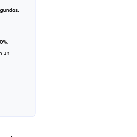
segundos.
60%.
n un