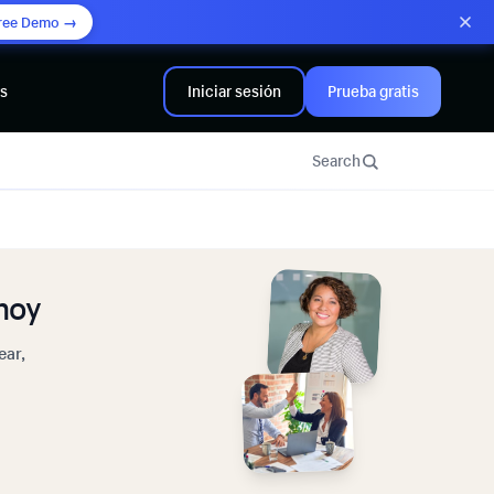
ree Demo →
rs
Iniciar sesión
Prueba gratis
Search
hoy
ear,