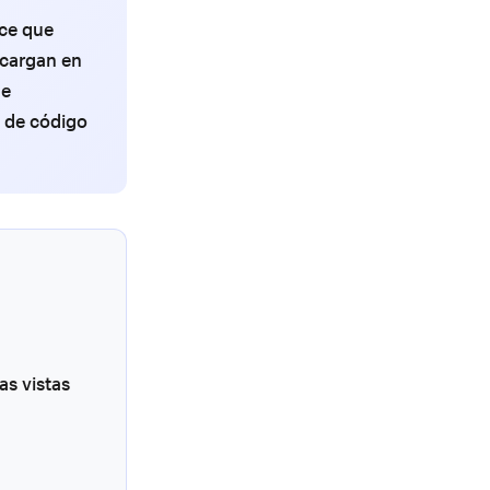
rce que
 cargan en
de
 de código
as vistas