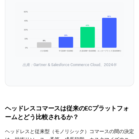
60%
58%
45%
42%
30%
22%
15%
8%
0%
小 (<$1M)
中 ($1M〜$10M)
大 ($10M〜$100M)
エンタープライズ ($100M+)
出典：Gartner & Salesforce Commerce Cloud、2024年
ヘッドレスコマースは従来のECプラットフォ
ームとどう比較されるか？
ヘッドレスと従来型（モノリシック）コマースの間の決定