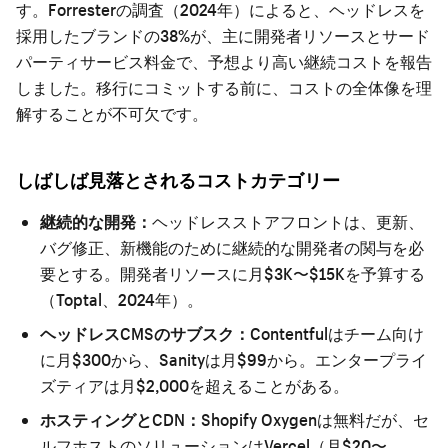
す。Forresterの調査（2024年）によると、ヘッドレスを
採用したブランドの38%が、主に開発者リソースとサード
パーティサービス料金で、予想より高い継続コストを報告
しました。移行にコミットする前に、コストの全体像を理
解することが不可欠です。
しばしば見落とされるコストカテゴリー
継続的な開発：
ヘッドレスストアフロントは、更新、
バグ修正、新機能のために継続的な開発者の関与を必
要とする。開発者リソースに月$3K〜$15Kを予算する
（Toptal、2024年）。
ヘッドレスCMSのサブスク：
Contentfulはチーム向け
に月$300から、Sanityは月$99から。エンタープライ
ズティアは月$2,000を超えることがある。
ホスティングとCDN：
Shopify Oxygenは無料だが、セ
ルフホストのソリューションはVercel（月$20〜