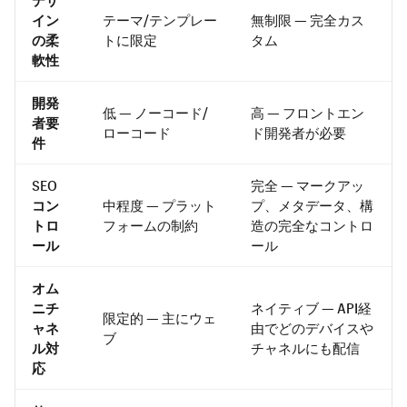
イン
テーマ/テンプレー
無制限 — 完全カス
の柔
トに限定
タム
軟性
開発
低 — ノーコード/
高 — フロントエン
者要
ローコード
ド開発者が必要
件
SEO
完全 — マークアッ
コン
中程度 — プラット
プ、メタデータ、構
トロ
フォームの制約
造の完全なコントロ
ール
ール
オム
ニチ
ネイティブ — API経
限定的 — 主にウェ
ャネ
由でどのデバイスや
ブ
ル対
チャネルにも配信
応