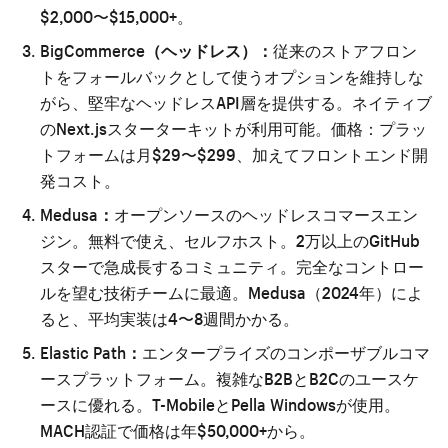
$2,000〜$15,000+。
BigCommerce（ヘッドレス）：
従来のストアフロン
トをフォールバックとして使うオプションを維持しな
がら、堅牢なヘッドレスAPI層を提供する。ネイティブ
のNext.jsスターターキットが利用可能。価格：プラッ
トフォームは月$29〜$299、加えてフロントエンド開
発コスト。
Medusa：
オープンソースのヘッドレスコマースエン
ジン。無料で使え、セルフホスト。2万以上のGitHub
スターで急成長するコミュニティ。完全なコントロー
ルを望む技術チームに最適。Medusa（2024年）によ
ると、平均実装は4〜8週間かかる。
Elastic Path：
エンタープライズのコンポーザブルコマ
ースプラットフォーム。複雑なB2BとB2Cのユースケ
ースに優れる。T-MobileとPella Windowsが使用。
MACH認証で価格は年$50,000+から。