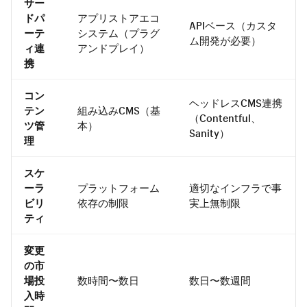
サー
ドパ
アプリストアエコ
APIベース（カスタ
ーテ
システム（プラグ
ム開発が必要）
ィ連
アンドプレイ）
携
コン
ヘッドレスCMS連携
テン
組み込みCMS（基
（Contentful、
ツ管
本）
Sanity）
理
スケ
ーラ
プラットフォーム
適切なインフラで事
ビリ
依存の制限
実上無制限
ティ
変更
の市
場投
数時間〜数日
数日〜数週間
入時