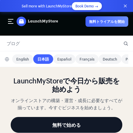
Sell more with LaunchMyStore
Book Demo →
無料トライアルを開始
ブログ
English
日本語
Español
Français
Deutsch
Port
LaunchMyStoreで今日から販売を
始めよう
オンラインストアの構築・運営・成長に必要なすべてが
揃っています。今すぐビジネスを始めましょう。
無料で始める