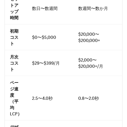
トア
数日〜数週間
数週間〜数か月
ップ
時間
初期
$20,000〜
コス
$0〜$5,000
$200,000+
ト
月次
$2,000〜
コス
$29〜$399/月
$20,000+/月
ト
ペー
ジ速
度
2.5〜4.0秒
0.8〜2.0秒
（平
均
LCP）
デザ