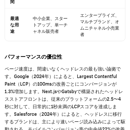
間
エンタープライズ、
最適
中小企業、スター
マルチブランド、オ
な用
トアップ、単一チ
ムニチャネル小売業
途
ャネル販売者
者
パフォーマンスの優位性
ページ速度は、間違いなくヘッドレスの最も強い論拠で
す。Google（2024年）によると、Largest Contentful
Paint（LCP）の100msの改善ごとにコンバージョンが
1.3%増加します。Next.jsやGatsbyで構築されたヘッドレ
スストアフロントは、従来のプラットフォームの2.5〜4
秒に対して、日常的に1秒未満のLCPスコアを達成しま
す。Salesforce（2024年）によると、ヘッドレスに移行
するブランドは、主により速いページ読み込みによって駆
動される、モバイルコンバージョン率の中央値22%の改善