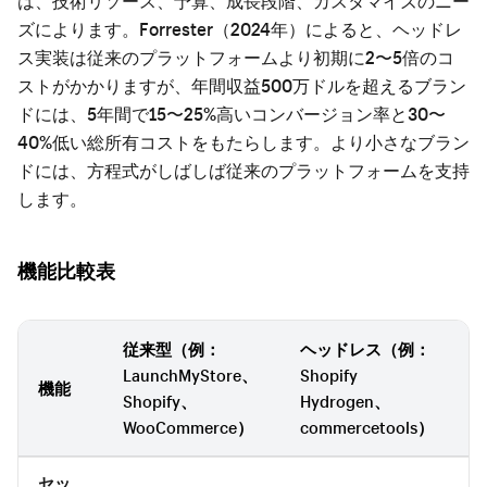
は、技術リソース、予算、成長段階、カスタマイズのニー
ズによります。Forrester（2024年）によると、ヘッドレ
ス実装は従来のプラットフォームより初期に2〜5倍のコ
ストがかかりますが、年間収益500万ドルを超えるブラン
ドには、5年間で15〜25%高いコンバージョン率と30〜
40%低い総所有コストをもたらします。より小さなブラン
ドには、方程式がしばしば従来のプラットフォームを支持
します。
機能比較表
従来型（例：
ヘッドレス（例：
LaunchMyStore、
Shopify
機能
Shopify、
Hydrogen、
WooCommerce）
commercetools）
セッ