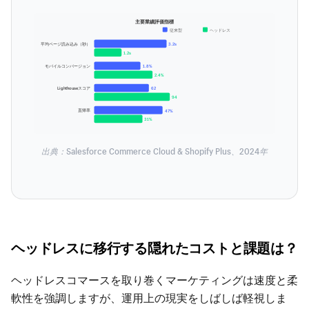
主要業績評価指標
従来型
ヘッドレス
平均ページ読み込み（秒）
3.2s
1.2s
モバイルコンバージョン
1.8%
2.4%
Lighthouseスコア
62
94
直帰率
47%
31%
出典：Salesforce Commerce Cloud & Shopify Plus、2024年
ヘッドレスに移行する隠れたコストと課題は？
ヘッドレスコマースを取り巻くマーケティングは速度と柔
軟性を強調しますが、運用上の現実をしばしば軽視しま