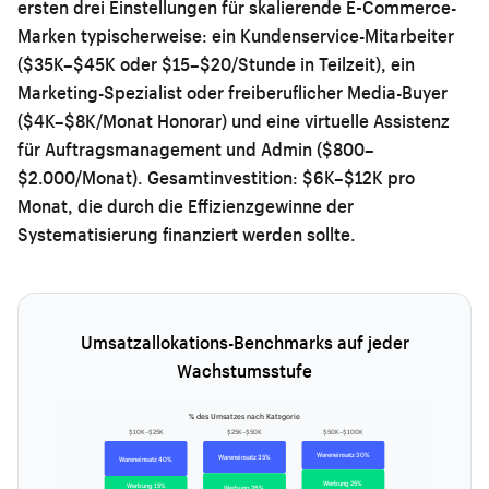
ersten drei Einstellungen für skalierende E-Commerce-
Marken typischerweise: ein Kundenservice-Mitarbeiter
($35K–$45K oder $15–$20/Stunde in Teilzeit), ein
Marketing-Spezialist oder freiberuflicher Media-Buyer
($4K–$8K/Monat Honorar) und eine virtuelle Assistenz
für Auftragsmanagement und Admin ($800–
$2.000/Monat). Gesamtinvestition: $6K–$12K pro
Monat, die durch die Effizienzgewinne der
Systematisierung finanziert werden sollte.
Umsatzallokations-Benchmarks auf jeder
Wachstumsstufe
% des Umsatzes nach Kategorie
$10K–$25K
$25K–$50K
$50K–$100K
Wareneinsatz 30%
Wareneinsatz 35%
Wareneinsatz 40%
Werbung 25%
Werbung 15%
Werbung 28%