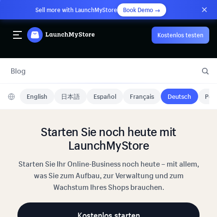
Sell more with LaunchMyStore
Book Demo →
Kostenlos testen
Blog
English
日本語
Español
Français
Deutsch
Port
Starten Sie noch heute mit
LaunchMyStore
Starten Sie Ihr Online-Business noch heute – mit allem,
was Sie zum Aufbau, zur Verwaltung und zum
Wachstum Ihres Shops brauchen.
Kostenlos starten