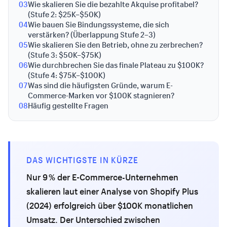
03
Wie skalieren Sie die bezahlte Akquise profitabel?
(Stufe 2: $25K–$50K)
04
Wie bauen Sie Bindungssysteme, die sich
verstärken? (Überlappung Stufe 2–3)
05
Wie skalieren Sie den Betrieb, ohne zu zerbrechen?
(Stufe 3: $50K–$75K)
06
Wie durchbrechen Sie das finale Plateau zu $100K?
(Stufe 4: $75K–$100K)
07
Was sind die häufigsten Gründe, warum E-
Commerce-Marken vor $100K stagnieren?
08
Häufig gestellte Fragen
DAS WICHTIGSTE IN KÜRZE
Nur 9 % der E-Commerce-Unternehmen
skalieren laut einer Analyse von Shopify Plus
(2024) erfolgreich über $100K monatlichen
Umsatz. Der Unterschied zwischen