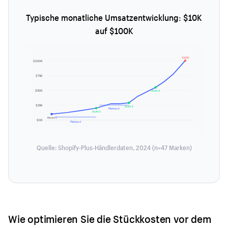
Typische monatliche Umsatzentwicklung: $10K
auf $100K
$100K!
$100K
$75K
$50K
Stufe 4
$25K
Stufe 3
Plateau 2
Stufe 2
Monat 1
$0K
Plateau 1
Quelle: Shopify-Plus-Händlerdaten, 2024 (n=47 Marken)
Wie optimieren Sie die Stückkosten vor dem