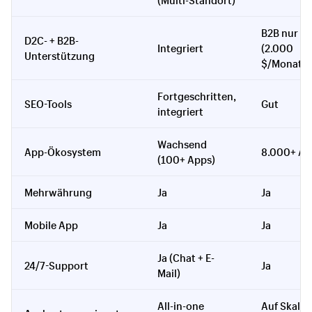
B2B nur be
D2C- + B2B-
Integriert
(2.000
Unterstützung
$/Monat)
Fortgeschritten,
SEO-Tools
Gut
integriert
Wachsend
App-Ökosystem
8.000+ Ap
(100+ Apps)
Mehrwährung
Ja
Ja
Mobile App
Ja
Ja
Ja (Chat + E-
24/7-Support
Ja
Mail)
All-in-one
Auf Skalie