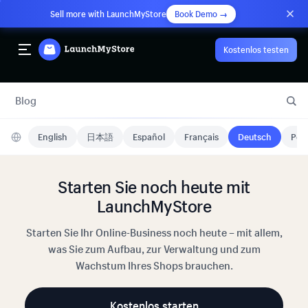
Sell more with LaunchMyStore
Book Demo →
Kostenlos testen
Blog
English
日本語
Español
Français
Deutsch
Port
Starten Sie noch heute mit
LaunchMyStore
Starten Sie Ihr Online-Business noch heute – mit allem,
was Sie zum Aufbau, zur Verwaltung und zum
Wachstum Ihres Shops brauchen.
Kostenlos starten