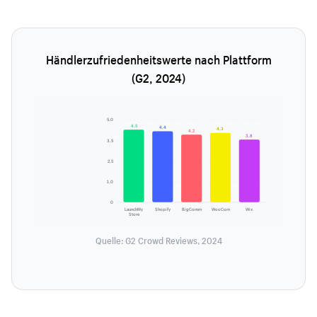
Händlerzufriedenheitswerte nach Plattform
(G2, 2024)
5,0
4,5
4,4
4,3
4,2
3,8
3,5
2,5
1,0
0
LaunchMy
Shopify
BigComm
WooCom
Wix
Store
Quelle: G2 Crowd Reviews, 2024