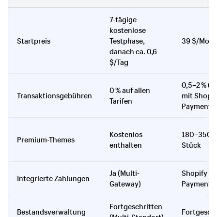
7-tägige
kostenlose
Startpreis
Testphase,
39 $/Mona
danach ca. 0,6
$/Tag
0,5–2 % (a
0 % auf allen
Transaktionsgebühren
mit Shopif
Tarifen
Payments)
Kostenlos
180–350 $
Premium-Themes
enthalten
Stück
Ja (Multi-
Shopify
Integrierte Zahlungen
Gateway)
Payments
Fortgeschritten
Bestandsverwaltung
Fortgeschr
(Multi-Standort)