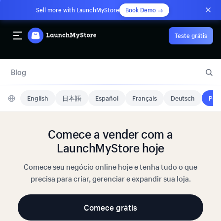
Sell more with LaunchMyStore
Book Demo →
Teste grátis
Blog
English
日本語
Español
Français
Deutsch
Port
Comece a vender com a
LaunchMyStore hoje
Comece seu negócio online hoje e tenha tudo o que
precisa para criar, gerenciar e expandir sua loja.
Comece grátis