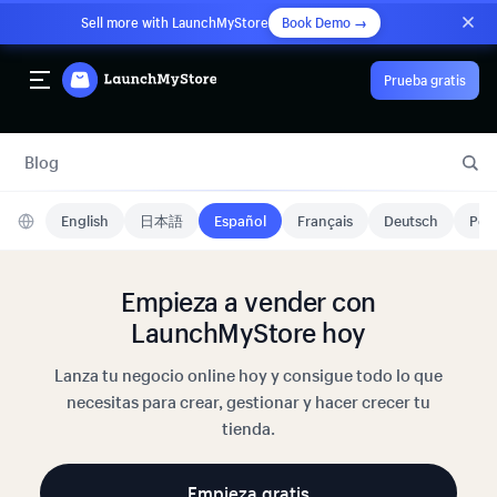
Sell more with LaunchMyStore
Book Demo →
Prueba gratis
Blog
English
日本語
Español
Français
Deutsch
Port
Empieza a vender con
LaunchMyStore hoy
Lanza tu negocio online hoy y consigue todo lo que
necesitas para crear, gestionar y hacer crecer tu
tienda.
Empieza gratis