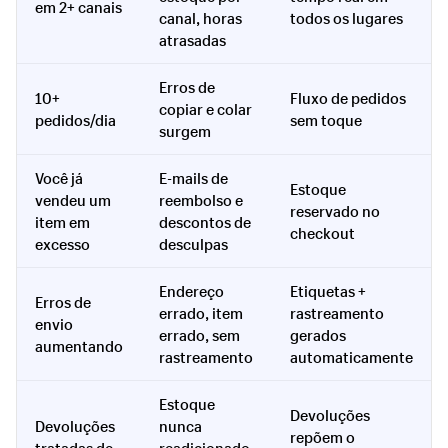
em 2+ canais
canal, horas
todos os lugares
atrasadas
Erros de
10+
Fluxo de pedidos
copiar e colar
pedidos/dia
sem toque
surgem
Você já
E-mails de
Estoque
vendeu um
reembolso e
reservado no
item em
descontos de
checkout
excesso
desculpas
Endereço
Etiquetas +
Erros de
errado, item
rastreamento
envio
errado, sem
gerados
aumentando
rastreamento
automaticamente
Estoque
Devoluções
Devoluções
nunca
repõem o
tratadas de
readicionado,