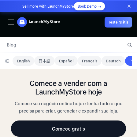
Sell more with LaunchMyStore
Book Demo →
Teste grátis
Blog
English
日本語
Español
Français
Deutsch
Port
Comece a vender com a
LaunchMyStore hoje
Comece seu negócio online hoje e tenha tudo o que
precisa para criar, gerenciar e expandir sua loja.
Comece grátis