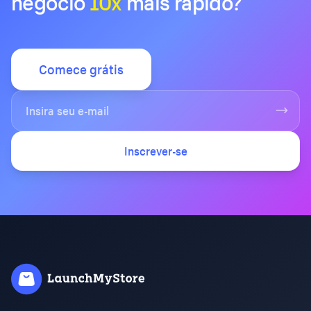
negócio
10x
mais rápido?
Comece grátis
Inscrever-se