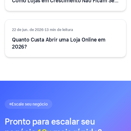
Como Lojas em Crescimento Não Ficam Sem
Estoque
22 de jun. de 2026
E-commerce
·
13 min de leitura
Quanto Custa Abrir uma Loja Online em
2026?
Escale seu negócio
Pronto para escalar seu