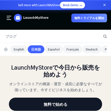
Sell more with LaunchMyStore
Book Demo →
無料トライアルを開始
ブログ
English
日本語
Español
Français
Deutsch
Port
LaunchMyStoreで今日から販売を
始めよう
オンラインストアの構築・運営・成長に必要なすべてが
揃っています。今すぐビジネスを始めましょう。
無料で始める