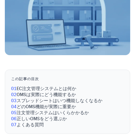
この記事の目次
01
EC注文管理システムとは何か
02
OMSは実際にどう機能するか
03
スプレッドシートはいつ機能しなくなるか
04
どのOMS機能が実際に重要か
05
注文管理システムはいくらかかるか
06
正しいOMSをどう選ぶか
07
よくある質問