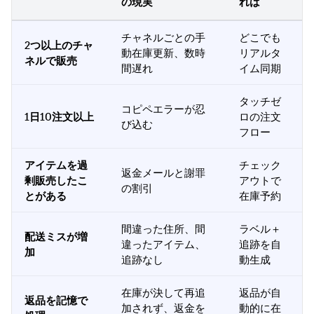
の現実
れば
チャネルごとの手
どこでも
2つ以上のチャ
動在庫更新、数時
リアルタ
ネルで販売
間遅れ
イム同期
タッチゼ
コピペエラーが忍
1日10注文以上
ロの注文
び込む
フロー
アイテムを過
チェック
返金メールと謝罪
剰販売したこ
アウトで
の割引
とがある
在庫予約
間違った住所、間
ラベル＋
配送ミスが増
違ったアイテム、
追跡を自
加
追跡なし
動生成
在庫が決して再追
返品が自
返品を記憶で
加されず、返金を
動的に在