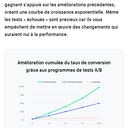
gagnant s'appuie sur les améliorations précédentes,
créant une courbe de croissance exponentielle. Même
les tests « échoués » sont précieux car ils vous
empêchent de mettre en œuvre des changements qui
auraient nui à la performance.
Amélioration cumulée du taux de conversion
grâce aux programmes de tests A/B
15+ tests/trimestre
5-10 tests/trimestre
Aucun test
+100%
+75%
+50%
+25%
0%
T1
T2
T3
T4
T5-T8