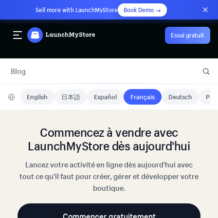
Sell more with LaunchMyStore
Book Demo →
Essai gratuit
Blog
English
日本語
Español
Français
Deutsch
Port
Commencez à vendre avec
LaunchMyStore dès aujourd'hui
Lancez votre activité en ligne dès aujourd'hui avec
tout ce qu'il faut pour créer, gérer et développer votre
boutique.
Commencer gratuitement