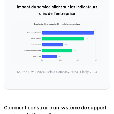
Impact du service client sur les indicateurs
clés de l'entreprise
Excellente CX vs mauvaise CX : résultats commerciaux
Taux de fidélisation
+87%
Achats répétés
+70%
Panier moyen
+35%
Taux de recommandation
+50%
Valeur à vie
+25%
0%
+30%
+60%
+90%
Source : PwC, 2024 ; Bain & Company, 2024 ; Gladly, 2024
Comment construire un système de support