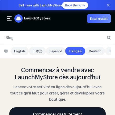
Sell more with LaunchMyStore
Book Demo →
Essai gratuit
Blog
English
日本語
Español
Français
Deutsch
Port
Commencez à vendre avec
LaunchMyStore dès aujourd'hui
Lancez votre activité en ligne dès aujourd'hui avec
tout ce qu'il faut pour créer, gérer et développer votre
boutique.
Commencer gratuitement