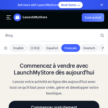
Sell more with LaunchMyStore
Book Demo →
Essai gratuit
Blog
English
日本語
Español
Français
Deutsch
Port
Commencez à vendre avec
LaunchMyStore dès aujourd'hui
Lancez votre activité en ligne dès aujourd'hui avec
tout ce qu'il faut pour créer, gérer et développer votre
boutique.
Commencer gratuitement