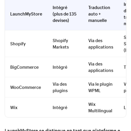
Int
Intégré
Traduction
de
LaunchMyStore
(plus de 135
auto +
tra
devises)
manuelle
mo
Sho
Shopify
Via des
Shopify
Shi
Markets
applications
(lim
Via des
BigCommerce
Intégré
Tie
applications
Via des
Via le plugin
Via
WooCommerce
plugins
WPML
plu
Wix
Wix
Intégré
Lim
Multilingual
LaunchMyStore se distingue en tant que plateforme e-