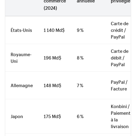
commerce
annuelle
privilégié
(2024)
Carte de
États-Unis
1 140 Md$
9 %
crédit /
PayPal
Carte de
Royaume-
196 Md$
8 %
débit /
Uni
PayPal
PayPal /
Allemagne
148 Md$
7 %
Facture
Konbini /
Paiement
Japon
175 Md$
6 %
à la
livraison