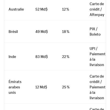
Carte de
Australie
52 Md$
12 %
crédit /
Afterpay
PIX /
Brésil
49 Md$
18 %
Boleto
UPI /
Paiement
Inde
83 Md$
22 %
à la
livraison
Carte de
Émirats
crédit /
arabes
12 Md$
25 %
Paiement
unis
à la
livraison
Carte de