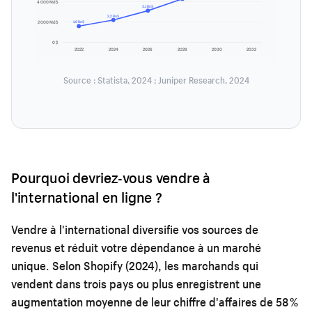
4 000 Md$
3,1 Bn$
2,2 Bn$
2 000 Md$
1,6 Bn$
0 $
2022
2024
2026
2028
2030
2032
Source : Statista, 2024 ; Juniper Research, 2024
Pourquoi devriez-vous vendre à
l'international en ligne ?
Vendre à l'international diversifie vos sources de
revenus et réduit votre dépendance à un marché
unique. Selon Shopify (2024), les marchands qui
vendent dans trois pays ou plus enregistrent une
augmentation moyenne de leur chiffre d'affaires de 58 %