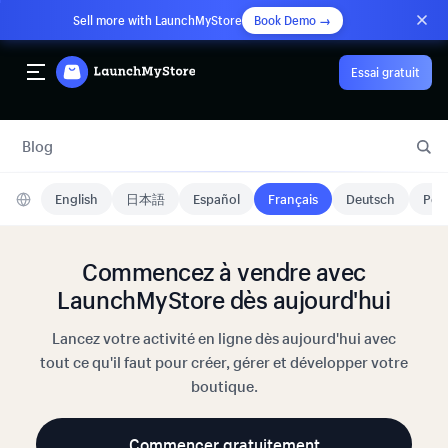
Sell more with LaunchMyStore
Book Demo →
Essai gratuit
Blog
English
日本語
Español
Français
Deutsch
Port
Commencez à vendre avec
LaunchMyStore dès aujourd'hui
Lancez votre activité en ligne dès aujourd'hui avec
tout ce qu'il faut pour créer, gérer et développer votre
boutique.
Commencer gratuitement