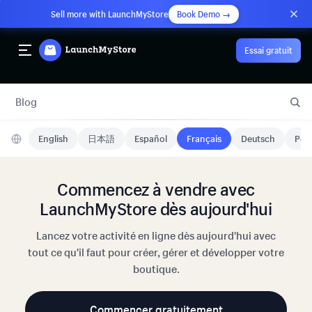
Sell more with LaunchMyStore
Book Demo →
Essai gratuit
Blog
English
日本語
Español
Français
Deutsch
Port
Commencez à vendre avec
LaunchMyStore dès aujourd'hui
Lancez votre activité en ligne dès aujourd'hui avec
tout ce qu'il faut pour créer, gérer et développer votre
boutique.
Commencer gratuitement