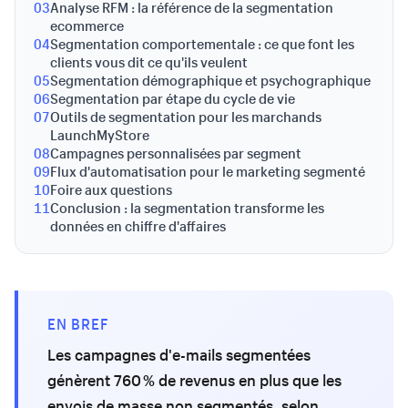
03
Analyse RFM : la référence de la segmentation
ecommerce
04
Segmentation comportementale : ce que font les
clients vous dit ce qu'ils veulent
05
Segmentation démographique et psychographique
06
Segmentation par étape du cycle de vie
07
Outils de segmentation pour les marchands
LaunchMyStore
08
Campagnes personnalisées par segment
09
Flux d'automatisation pour le marketing segmenté
10
Foire aux questions
11
Conclusion : la segmentation transforme les
données en chiffre d'affaires
EN BREF
Les campagnes d'e-mails segmentées
génèrent 760 % de revenus en plus que les
envois de masse non segmentés, selon