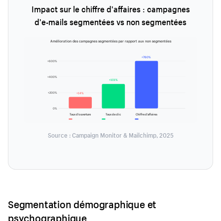
Impact sur le chiffre d'affaires : campagnes
d'e-mails segmentées vs non segmentées
Amélioration des campagnes segmentées par rapport aux non segmentées
+760%
+600%
+400%
+101%
+14%
+200%
0%
Taux d'ouverture
Taux de clic
Chiffre d'affaires
Source : Campaign Monitor & Mailchimp, 2025
Segmentation démographique et
psychographique