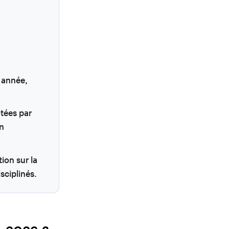
 année,
otées par
on
ion sur la
sciplinés.