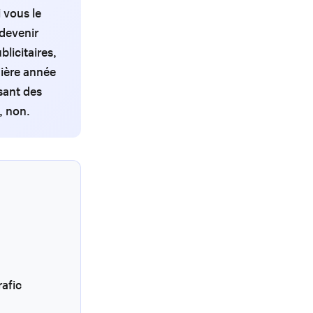
 vous le
devenir
licitaires,
mière année
sant des
, non.
rafic