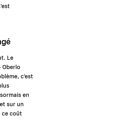
'est
ngé
t. Le
— Oberlo
oblème, c'est
plus
ésormais en
et sur un
, ce coût