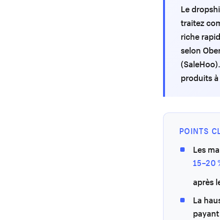
Le dropshi
traitez c
riche rapi
selon Ober
(SaleHoo).
produits à
POINTS C
Les mar
15–20 
après l
La haus
payant