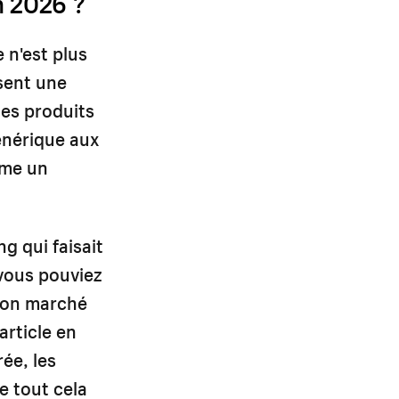
n 2026 ?
 n'est plus
ssent une
des produits
générique aux
mme un
g qui faisait
 vous pouviez
 bon marché
rticle en
ée, les
de tout cela