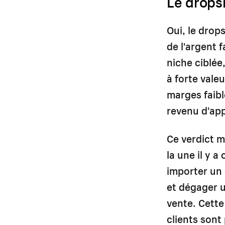
Le dropsh
Oui, le drop
de l'argent 
niche ciblée
à forte vale
marges faibl
revenu d'appo
Ce verdict m
la une il y 
importer un
et dégager u
vente. Cette
clients sont 