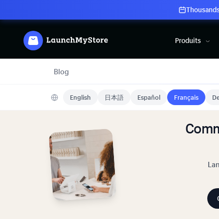
Thousands 
Produits
Blog
English
日本語
Español
Français
De
Comm
Lan