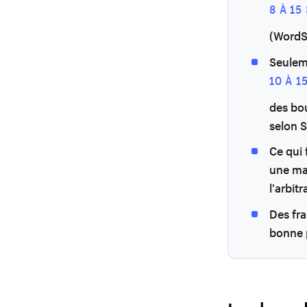
8 À 1
(WordS
Seulem
10 À 1
des bou
selon 
Ce qui 
une ma
l'arbit
Des fra
bonne p