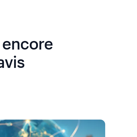
l encore
avis