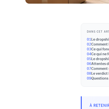
DANS CET AR
01
Le dropshi
02
Comment l
03
Ce qui fon
04
Ce qui ne 
05
Le dropshi
06
Attentes de
07
Comment se
08
Le verdict
09
Questions
À RETENI