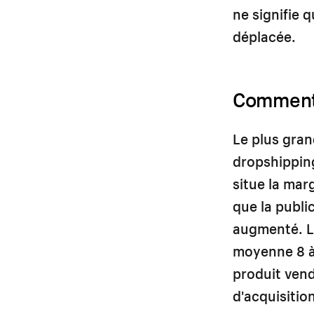
ne signifie q
déplacée.
Comment 
Le plus gran
dropshipping
situe la mar
que la publi
augmenté. L
moyenne 8 à
produit vend
d'acquisition