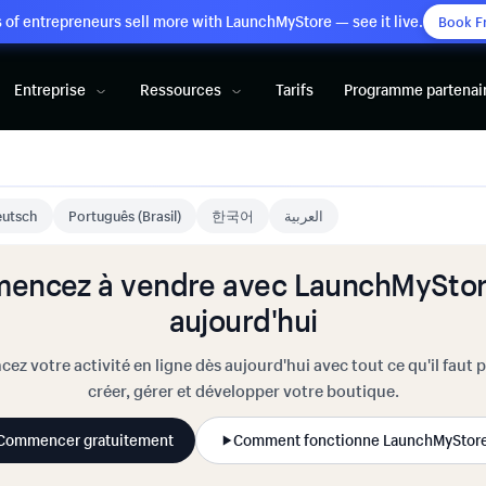
of entrepreneurs sell more with LaunchMyStore — see it live.
Book F
Entreprise
Ressources
Tarifs
Programme partenai
utsch
Português (Brasil)
한국어
العربية
encez à vendre avec LaunchMyStor
aujourd'hui
cez votre activité en ligne dès aujourd'hui avec tout ce qu'il faut 
créer, gérer et développer votre boutique.
Commencer gratuitement
Comment fonctionne LaunchMyStor