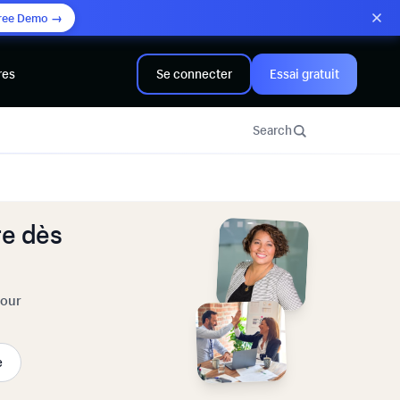
ree Demo →
res
Se connecter
Essai gratuit
Search
e dès
pour
e