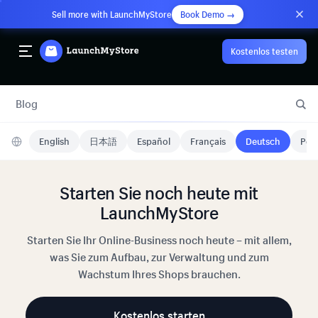
Sell more with LaunchMyStore
Book Demo →
Kostenlos testen
Blog
English
日本語
Español
Français
Deutsch
Port
Starten Sie noch heute mit
LaunchMyStore
Starten Sie Ihr Online-Business noch heute – mit allem,
was Sie zum Aufbau, zur Verwaltung und zum
Wachstum Ihres Shops brauchen.
Kostenlos starten