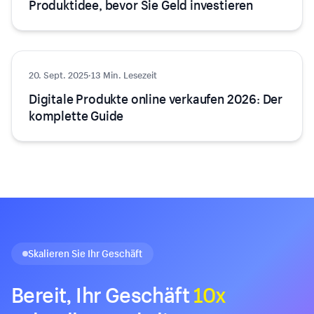
Produktidee, bevor Sie Geld investieren
20. Sept. 2025
E-Commerce
·
13 Min. Lesezeit
Digitale Produkte online verkaufen 2026: Der
komplette Guide
Skalieren Sie Ihr Geschäft
Bereit, Ihr Geschäft
10x