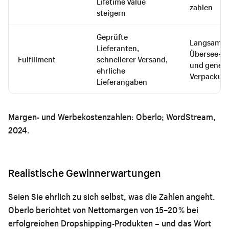
Lifetime Value
zahlen
steigern
Geprüfte
Langsamer
Lieferanten,
Übersee-Ve
Fulfillment
schnellerer Versand,
und generi
ehrliche
Verpackun
Lieferangaben
Margen- und Werbekostenzahlen: Oberlo; WordStream,
2024.
Realistische Gewinnerwartungen
Seien Sie ehrlich zu sich selbst, was die Zahlen angeht.
Oberlo berichtet von Nettomargen von 15–20 % bei
erfolgreichen Dropshipping-Produkten – und das Wort