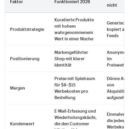
Faktor
Funktioniert 2026
nicht
Kuratierte Produkte
Generische 
mit hohem
Produktstrategie
kopiert aus
wahrgenommenem
Feeds
Wert in einer Nische
Markengeführter
Anonymer 
Positionierung
Shop mit klarer
im
Identität
Preiswett
Preise mit Spielraum
Dünne Aufs
für $8–$15
von
Margen
Werbekosten pro
Akquisitio
Bestellung
aufgezehrt
E-Mail-Erfassung und
Einmalverk
Wiederholungskäufe,
die jedes M
Kundenwert
die den Customer
Werbekost