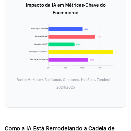
Impacto da IA em Métricas-Chave do
Ecommerce
Receita por Visitante
+31%
Receita de Email
+41%
Aumento do AOV
+23%
Produção de Conteúdo
+200%
Resolução de Suporte
+35%
0%
+15%
+30%
+45%
Fonte: McKinsey, Barilliance, Omnisend, HubSpot, Zendesk —
2024/2025
Como a IA Está Remodelando a Cadeia de