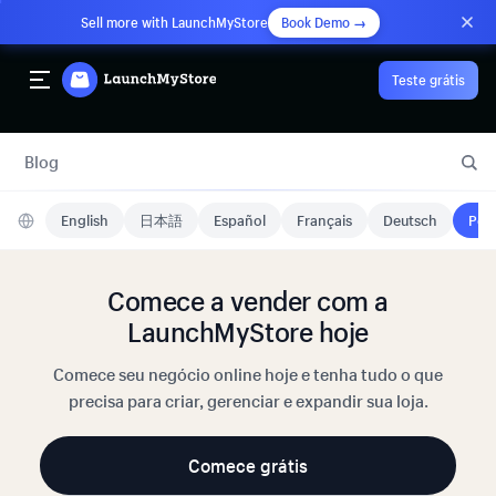
Sell more with LaunchMyStore
Book Demo →
Teste grátis
Blog
English
日本語
Español
Français
Deutsch
Port
Comece a vender com a
LaunchMyStore hoje
Comece seu negócio online hoje e tenha tudo o que
precisa para criar, gerenciar e expandir sua loja.
Comece grátis