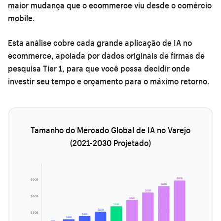
maior mudança que o ecommerce viu desde o comércio
mobile.
Esta análise cobre cada grande aplicação de IA no
ecommerce, apoiada por dados originais de firmas de
pesquisa Tier 1, para que você possa decidir onde
investir seu tempo e orçamento para o máximo retorno.
Tamanho do Mercado Global de IA no Varejo
(2021-2030 Projetado)
$85B
$90B
$67B
$55B
$60B
$42B
$31B
$22B
$30B
$16B
$12B
$7B